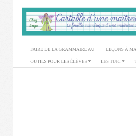
Skip
to
content
Cartable
d'une
Secondary
FAIRE DE LA GRAMMAIRE AU
LEÇONS À M
maitresse
Navigation
OUTILS POUR LES ÉLÈVES
LES TUIC
Menu