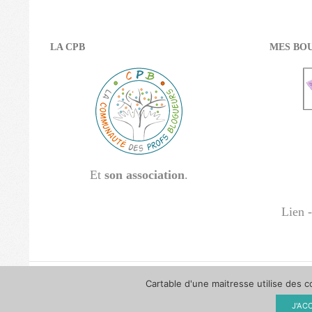
LA CPB
MES BOU
Et
son association
.
Lien -
Cartable d'une maitresse utilise des c
© Cartable d'une maitresse 2009 - 2026
J'AC