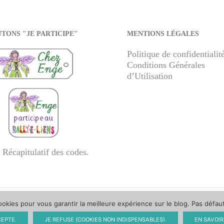
TONS "JE PARTICIPE"
MENTIONS LÉGALES
Politique de confidentialit
Conditions Générales
d’Utilisation
 Récapitulatif des codes
.
ookies pour vous garantir la meilleure expérience sur le blog. Pas défau
CEPTE.
JE REFUSE (COOKIES NON INDISPENSABLES).
EN SAVOIR 