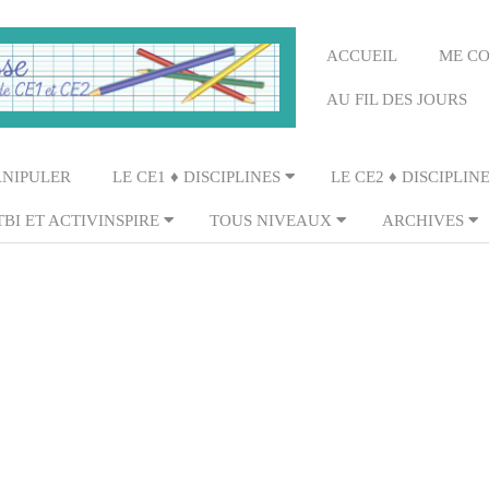
Primary
ACCUEIL
ME C
Navigation
AU FIL DES JOURS
Menu
ANIPULER
LE CE1 ♦ DISCIPLINES
LE CE2 ♦ DISCIPLIN
TBI ET ACTIVINSPIRE
TOUS NIVEAUX
ARCHIVES