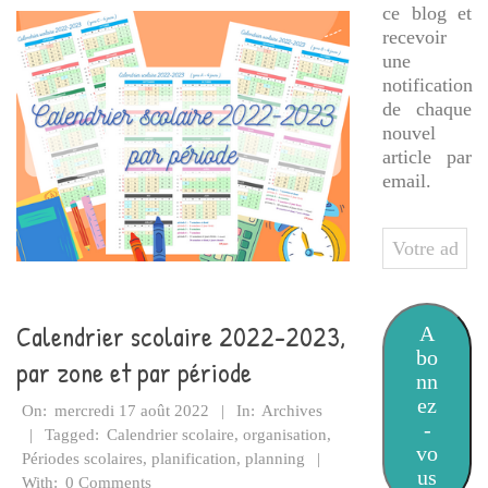
ce blog et
recevoir
une
notification
de chaque
nouvel
article par
email.
Votre
adresse
e-
mail
Calendrier scolaire 2022-2023,
A
bo
par zone et par période
nn
2022-
ez
On:
mercredi 17 août 2022
In:
Archives
-
08-
Tagged:
Calendrier scolaire
,
organisation
,
vo
17
Périodes scolaires
,
planification
,
planning
us
With:
0 Comments