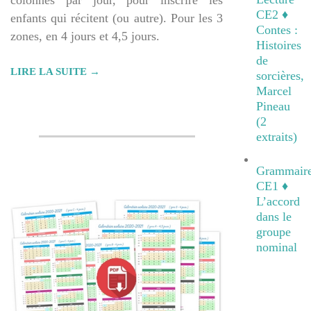
CE2 ♦
enfants qui récitent (ou autre). Pour les 3
Contes :
zones, en 4 jours et 4,5 jours.
Histoires
de
LIRE LA SUITE →
sorcières,
Marcel
Pineau
(2
extraits)
Grammair
CE1 ♦
L’accord
dans le
groupe
nominal