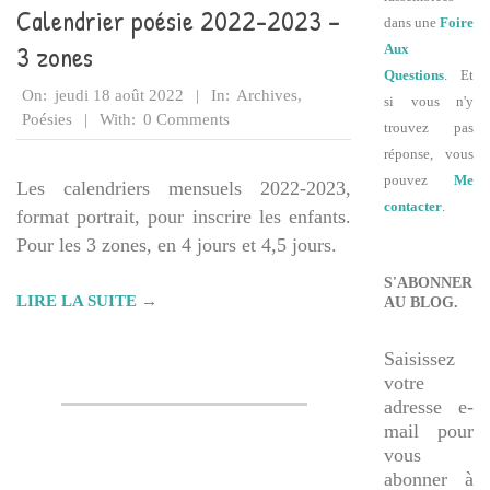
Calendrier poésie 2022-2023 –
dans une
Foire
3 zones
Aux
Questions
. Et
2022-
On:
jeudi 18 août 2022
In:
Archives
,
si vous n'y
08-
Poésies
With:
0 Comments
trouvez pas
18
réponse, vous
pouvez
Me
Les calendriers mensuels 2022-2023,
contacter
.
format portrait, pour inscrire les enfants.
Pour les 3 zones, en 4 jours et 4,5 jours.
S'ABONNER
LIRE LA SUITE →
AU BLOG.
Saisissez
votre
adresse e-
mail pour
vous
abonner à