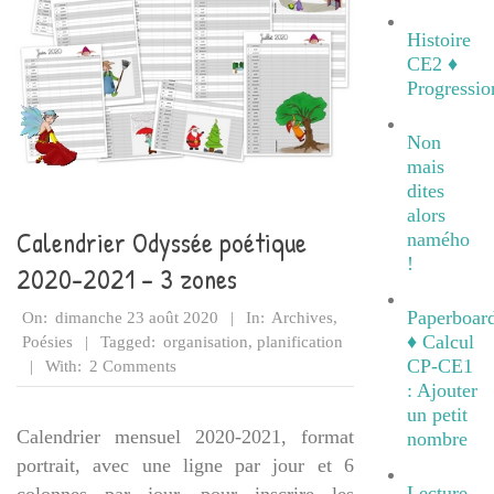
Histoire
CE2 ♦
Progressio
Non
mais
dites
alors
Calendrier Odyssée poétique
namého
!
2020-2021 – 3 zones
2020-
Paperboar
On:
dimanche 23 août 2020
In:
Archives
,
08-
♦ Calcul
Poésies
Tagged:
organisation
,
planification
CP-CE1
23
With:
2 Comments
: Ajouter
un petit
Calendrier mensuel 2020-2021, format
nombre
portrait, avec une ligne par jour et 6
Lecture
colonnes par jour, pour inscrire les