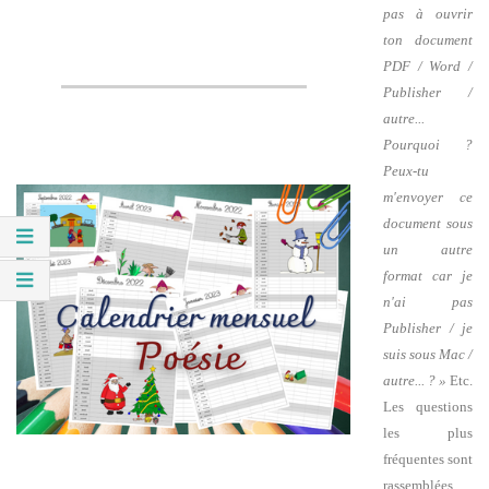
pas à ouvrir
ton document
PDF / Word /
Publisher /
autre...
Pourquoi ?
Peux-tu
m'envoyer ce
document sous
un autre
format car je
n'ai pas
Publisher / je
suis sous Mac /
autre... ? »
Etc.
Les questions
les plus
fréquentes sont
rassemblées