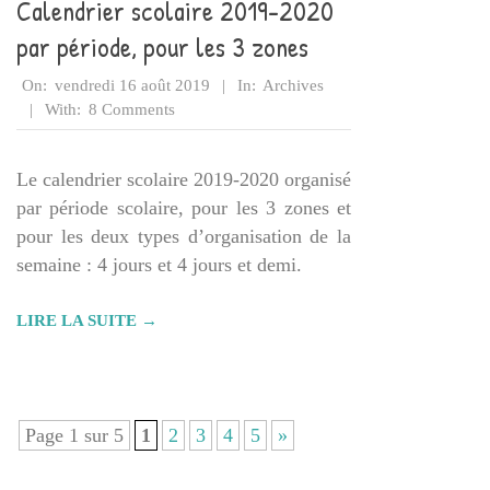
Calendrier scolaire 2019-2020
par période, pour les 3 zones
2019-
On:
vendredi 16 août 2019
In:
Archives
08-
With:
8 Comments
16
Le calendrier scolaire 2019-2020 organisé
par période scolaire, pour les 3 zones et
pour les deux types d’organisation de la
semaine : 4 jours et 4 jours et demi.
LIRE LA SUITE →
Page 1 sur 5
1
2
3
4
5
»