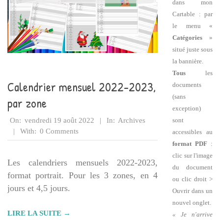
dans mon
Cartable : par
le menu «
Catégories
»
situé juste sous
la bannière.
Tous
les
Calendrier mensuel 2022-2023,
documents
(sans
par zone
exception)
2022-
sont
On:
vendredi 19 août 2022
In:
Archives
08-
With:
0 Comments
accessibles au
19
format PDF
:
clic sur l'image
Les calendriers mensuels 2022-2023,
du document
format portrait. Pour les 3 zones, en 4
ou clic droit >
jours et 4,5 jours.
Ouvrir dans un
nouvel onglet.
LIRE LA SUITE →
« Je n'arrive