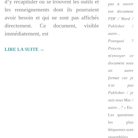
d’y récapituler où se trouvent les outils et
pas à ouvrir
les renseignements dont ils pourraient
ton document
avoir besoin et qui ne sont pas affichés
PDF / Word /
directement. Ce document, visible
Publisher /
immédiatement, est
autre...
Pourquoi ?
Peux-tu
LIRE LA SUITE →
m'envoyer ce
document sous
un autre
format car je
n'ai pas
Publisher / je
suis sous Mac /
autre... ? »
Etc.
Les questions
les plus
fréquentes sont
rassemblées