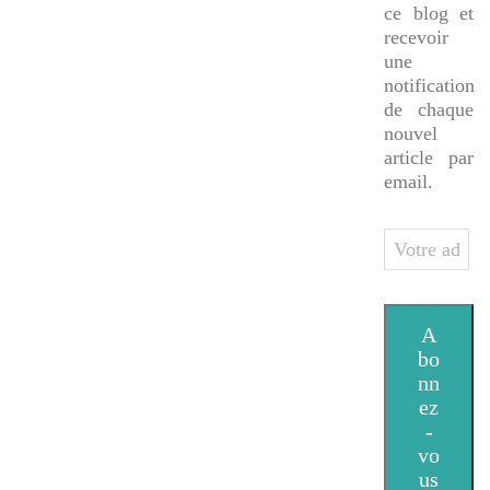
ce blog et
recevoir
une
notification
de chaque
nouvel
article par
email.
Votre
adresse
e-
mail
A
bo
nn
ez
-
vo
us