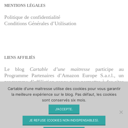
MENTIONS LÉGALES
Politique de confidentialité
Conditions Générales d’Utilisation
LIENS AFFILIÉS
Le blog
Cartable d’une maitresse
participe au
Programme Partenaires d’Amazon Europe S.a.r.l., un
programme d’affiliation conçu pour permettre à des sites
de percevoir une rémunération grâce à la création de
Cartable d'une maitresse utilise des cookies pour vous garantir
liens vers Amazon.fr.
la meilleure expérience sur le blog. Pas défaut, les cookies
sont conservés six mois.
J'ACCEPTE.
JE REFUSE (COOKIES NON INDISPENSABLES).