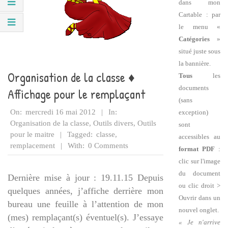
dans mon
Cartable : par
le menu «
Catégories
»
situé juste sous
la bannière.
Organisation de la classe ♦
Tous
les
documents
Affichage pour le remplaçant
(sans
2012-
On:
mercredi 16 mai 2012
In:
exception)
05-
Organisation de la classe
,
Outils divers
,
Outils
sont
16
pour le maitre
Tagged:
classe
,
accessibles au
remplacement
With:
0 Comments
format PDF
:
clic sur l'image
du document
Dernière mise à jour : 19.11.15 Depuis
ou clic droit >
quelques années, j’affiche derrière mon
Ouvrir dans un
bureau une feuille à l’attention de mon
nouvel onglet.
(mes) remplaçant(s) éventuel(s). J’essaye
« Je n'arrive