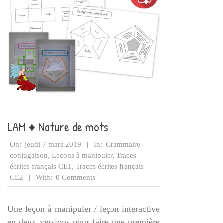
LAM ♦ Nature de mots
2019-
On:
jeudi 7 mars 2019
In:
Grammaire -
03-
conjugaison
,
Leçons à manipuler
,
Traces
07
écrites français CE1
,
Traces écrites français
CE2
With:
0 Comments
Une leçon à manipuler / leçon interactive
en deux versions pour faire une première