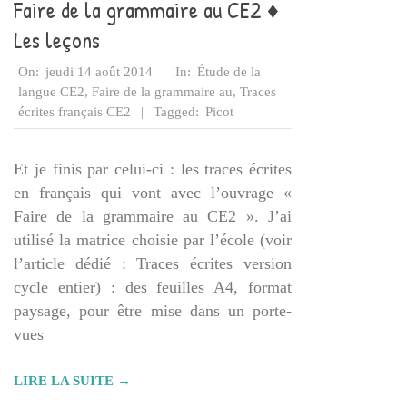
Faire de la grammaire au CE2 ♦
Les leçons
2014-
On:
jeudi 14 août 2014
In:
Étude de la
08-
langue CE2
,
Faire de la grammaire au
,
Traces
14
écrites français CE2
Tagged:
Picot
Et je finis par celui-ci : les traces écrites
en français qui vont avec l’ouvrage «
Faire de la grammaire au CE2 ». J’ai
utilisé la matrice choisie par l’école (voir
l’article dédié : Traces écrites version
cycle entier) : des feuilles A4, format
paysage, pour être mise dans un porte-
vues
LIRE LA SUITE →