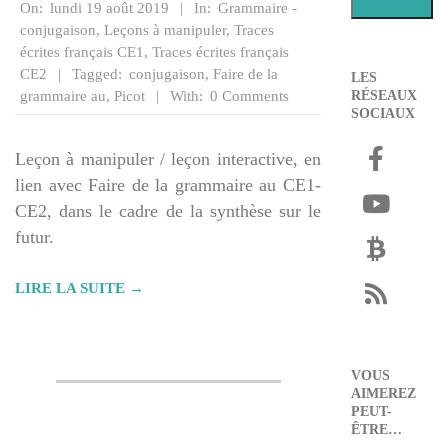
2019-
On:
lundi 19 août 2019
In:
Grammaire -
08-
conjugaison
,
Leçons à manipuler
,
Traces
19
écrites français CE1
,
Traces écrites français
CE2
Tagged:
conjugaison
,
Faire de la
LES
grammaire au
,
Picot
With:
0 Comments
RÉSEAUX
SOCIAUX
Leçon à manipuler / leçon interactive, en
lien avec Faire de la grammaire au CE1-
CE2, dans le cadre de la synthèse sur le
futur.
LIRE LA SUITE →
VOUS
AIMEREZ
PEUT-
ÊTRE…