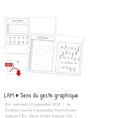
LAM ♦ Sens du geste graphique
2018-
On:
mercredi 12 septembre 2018
In:
09-
Écriture
,
Leçons à manipuler
,
Traces écrites
12
français CE1
,
Traces écrites français CE2