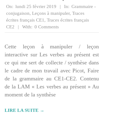
2019-
On:
lundi 25 février 2019
In:
Grammaire -
02-
conjugaison
,
Leçons à manipuler
,
Traces
25
écrites français CE1
,
Traces écrites français
CE2
With:
0 Comments
Cette leçon à manipuler / leçon
interactive sur Les verbes au présent est
ce qui me sert de collecte / synthèse dans
le cadre de mon travail avec Picot, Faire
de la grammaire au CE1-CE2. Contenu
de la LAM « Les verbes au présent » Au
moment de la synthèse
LIRE LA SUITE →