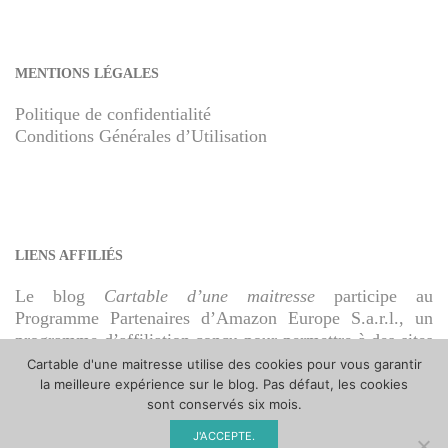
MENTIONS LÉGALES
Politique de confidentialité
Conditions Générales d’Utilisation
LIENS AFFILIÉS
Le blog
Cartable d’une maitresse
participe au
Programme Partenaires d’Amazon Europe S.a.r.l., un
programme d’affiliation conçu pour permettre à des sites
de percevoir une rémunération grâce à la création de
Cartable d'une maitresse utilise des cookies pour vous garantir
liens vers Amazon.fr.
la meilleure expérience sur le blog. Pas défaut, les cookies
sont conservés six mois.
J'ACCEPTE.