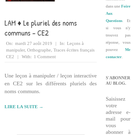
dans une
Foire
Aux
LAM ♦ Le pluriel des noms
Questions
. Et
si vous n'y
communs – CE2
trouvez pas
2019-
réponse, vous
On:
mardi 27 août 2019
In:
Leçons à
08-
pouvez
Me
manipuler
,
Orthographe
,
Traces écrites français
27
CE2
With:
1 Comment
contacter
.
Une leçon à manipuler / leçon interactive
S'ABONNER
en CE2 sur les différents pluriels des
AU BLOG.
noms communs.
Saisissez
votre
LIRE LA SUITE →
adresse e-
mail pour
vous
abonner à