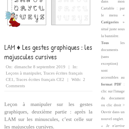
dans mon
Cartable : par
le menu «
Catégories
»
situé juste sous
la bannière.
Tous
les
LAM ♦ Les gestes graphiques : les
documents
majuscules cursives
(sans
exception)
2019-
On:
dimanche 8 septembre 2019
In:
sont
09-
Leçons à manipuler
,
Traces écrites français
accessibles au
08
CE1
,
Traces écrites français CE2
With:
2
format PDF
:
Comments
clic sur l'image
du document
Leçon à manipuler sur les gestes
ou clic droit >
graphiques, deuxième partie : après la
Ouvrir dans un
LAM sur les minuscules, c’est celle sur
nouvel onglet.
« Je n'arrive
les majuscules cursives.