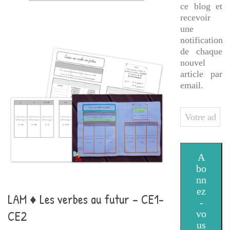
ce blog et
recevoir
une
notification
de chaque
nouvel
article par
email.
Votre
adresse
e-
mail
A
bo
nn
ez
LAM ♦ Les verbes au futur – CE1-
-
CE2
vo
us