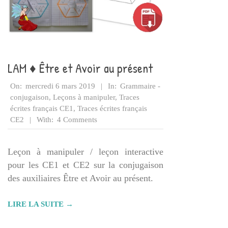
LAM ♦ Être et Avoir au présent
2019-
On:
mercredi 6 mars 2019
In:
Grammaire -
03-
conjugaison
,
Leçons à manipuler
,
Traces
06
écrites français CE1
,
Traces écrites français
CE2
With:
4 Comments
Leçon à manipuler / leçon interactive
pour les CE1 et CE2 sur la conjugaison
des auxiliaires Être et Avoir au présent.
LIRE LA SUITE →