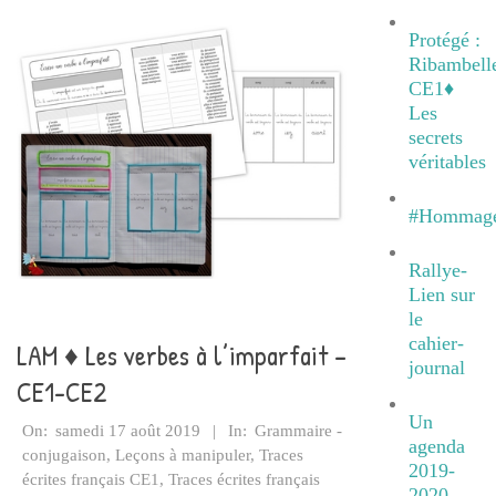
Protégé :
Ribambell
CE1♦
Les
secrets
véritables
#Hommag
Rallye-
Lien sur
le
cahier-
LAM ♦ Les verbes à l’imparfait –
journal
CE1-CE2
Un
2019-
On:
samedi 17 août 2019
In:
Grammaire -
agenda
08-
conjugaison
,
Leçons à manipuler
,
Traces
2019-
17
écrites français CE1
,
Traces écrites français
2020