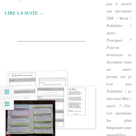
pas à ouvrir
ton document
LIRE LA SUITE →
PDF / Word /
Publisher /
autre...
Pourquoi ?
Peux-tu
m'envoyer ce
document sous
un autre
format car je
n'ai pas
Publisher / je
suis sous Mac /
autre... ? »
Etc.
Les questions
les plus
fréquentes sont
rassemblées