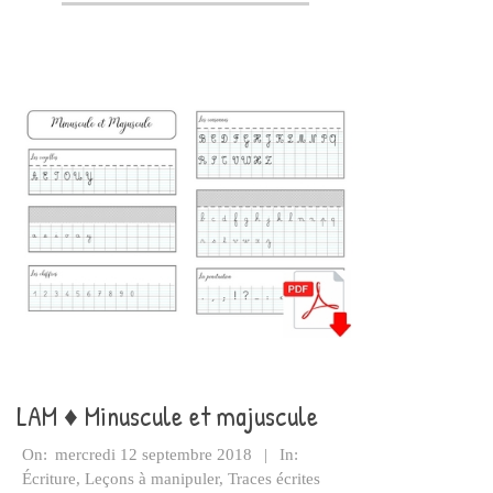
LAM ♦ Minuscule et majuscule
2018-
On:
mercredi 12 septembre 2018
In:
09-
Écriture
,
Leçons à manipuler
,
Traces écrites