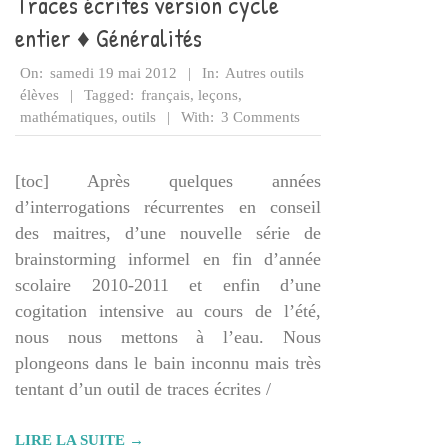
Traces écrites version cycle
entier ♦ Généralités
2012-
On:
samedi 19 mai 2012
In:
Autres outils
05-
élèves
Tagged:
français
,
leçons
,
19
mathématiques
,
outils
With:
3 Comments
[toc] Après quelques années
d’interrogations récurrentes en conseil
des maitres, d’une nouvelle série de
brainstorming informel en fin d’année
scolaire 2010-2011 et enfin d’une
cogitation intensive au cours de l’été,
nous nous mettons à l’eau. Nous
plongeons dans le bain inconnu mais très
tentant d’un outil de traces écrites /
LIRE LA SUITE →