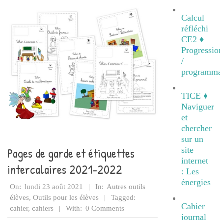
Calcul
réfléchi
CE2 ♦
Progressio
/
programma
TICE ♦
Naviguer
et
chercher
sur un
site
Pages de garde et étiquettes
internet
intercalaires 2021-2022
: Les
énergies
2021-
On:
lundi 23 août 2021
In:
Autres outils
08-
élèves
,
Outils pour les élèves
Tagged:
Cahier
23
cahier
,
cahiers
With:
0 Comments
journal