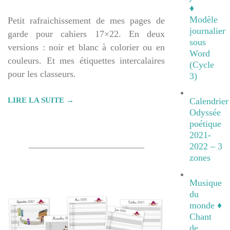
♦
Modèle
Petit rafraichissement de mes pages de
journalier
garde pour cahiers 17×22. En deux
sous
versions : noir et blanc à colorier ou en
Word
couleurs. Et mes étiquettes intercalaires
(Cycle
pour les classeurs.
3)
LIRE LA SUITE →
Calendrier
Odyssée
poétique
2021-
2022 – 3
zones
Musique
du
monde ♦
Chant
de