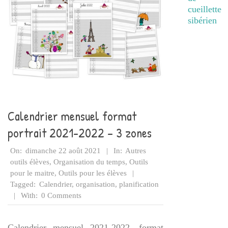
cueillette
sibérien
Calendrier mensuel format
portrait 2021-2022 – 3 zones
2021-
On:
dimanche 22 août 2021
In:
Autres
08-
outils élèves
,
Organisation du temps
,
Outils
22
pour le maitre
,
Outils pour les élèves
Tagged:
Calendrier
,
organisation
,
planification
With:
0 Comments
Calendrier mensuel 2021-2022, format