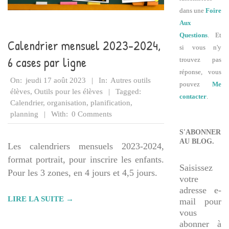
dans une
Foire
Aux
Questions
. Et
Calendrier mensuel 2023-2024,
si vous n'y
6 cases par ligne
trouvez pas
réponse, vous
2023-
On:
jeudi 17 août 2023
In:
Autres outils
pouvez
Me
08-
élèves
,
Outils pour les élèves
Tagged:
contacter
.
17
Calendrier
,
organisation
,
planification
,
planning
With:
0 Comments
S'ABONNER
AU BLOG.
Les calendriers mensuels 2023-2024,
format portrait, pour inscrire les enfants.
Saisissez
Pour les 3 zones, en 4 jours et 4,5 jours.
votre
adresse e-
LIRE LA SUITE →
mail pour
vous
abonner à