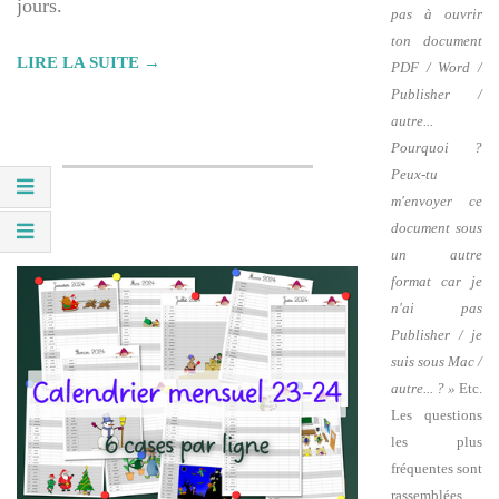
jours.
pas à ouvrir
ton document
LIRE LA SUITE →
PDF / Word /
Publisher /
autre...
Pourquoi ?
Peux-tu
m'envoyer ce
document sous
un autre
format car je
n'ai pas
Publisher / je
suis sous Mac /
autre... ? »
Etc.
Les questions
les plus
fréquentes sont
rassemblées