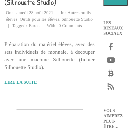
(Silhouette Studio)
2021-
On:
samedi 28 août 2021
In:
Autres outils
08-
élèves
,
Outils pour les élèves
,
Silhouette Studio
LES
28
Tagged:
Euros
With:
0 Comments
RÉSEAUX
SOCIAUX
Préparation du matériel élèves, avec des
sets individuels de monnaie, à découper
avec une machine Silhouette (fichier
Silhouette Studio).
LIRE LA SUITE →
VOUS
AIMEREZ
PEUT-
ÊTRE…