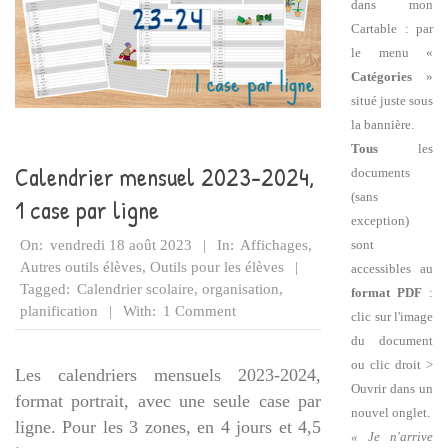
dans mon
Cartable : par
le menu «
Catégories
»
situé juste sous
la bannière.
Tous
les
Calendrier mensuel 2023-2024,
documents
(sans
1 case par ligne
exception)
2023-
sont
On:
vendredi 18 août 2023
In:
Affichages
,
08-
Autres outils élèves
,
Outils pour les élèves
accessibles au
18
Tagged:
Calendrier scolaire
,
organisation
,
format PDF
:
planification
With:
1 Comment
clic sur l'image
du document
ou clic droit >
Les calendriers mensuels 2023-2024,
Ouvrir dans un
format portrait, avec une seule case par
nouvel onglet.
ligne. Pour les 3 zones, en 4 jours et 4,5
« Je n'arrive