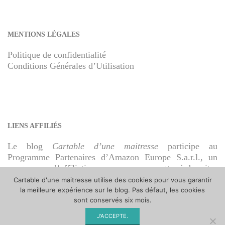
MENTIONS LÉGALES
Politique de confidentialité
Conditions Générales d’Utilisation
LIENS AFFILIÉS
Le blog
Cartable d’une maitresse
participe au
Programme Partenaires d’Amazon Europe S.a.r.l., un
programme d’affiliation conçu pour permettre à des sites
de percevoir une rémunération grâce à la création de
Cartable d'une maitresse utilise des cookies pour vous garantir
liens vers Amazon.fr.
la meilleure expérience sur le blog. Pas défaut, les cookies
sont conservés six mois.
J'ACCEPTE.