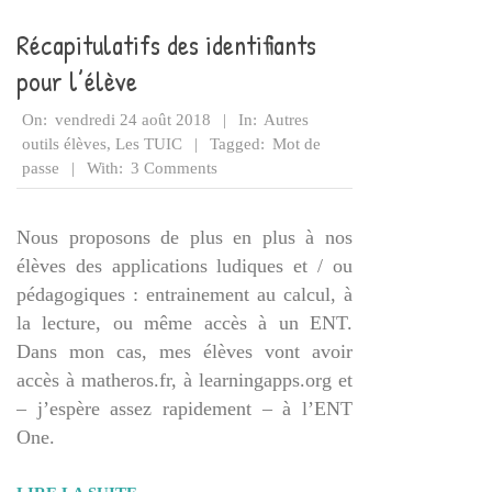
Récapitulatifs des identifiants
pour l’élève
2018-
On:
vendredi 24 août 2018
In:
Autres
08-
outils élèves
,
Les TUIC
Tagged:
Mot de
24
passe
With:
3 Comments
Nous proposons de plus en plus à nos
élèves des applications ludiques et / ou
pédagogiques : entrainement au calcul, à
la lecture, ou même accès à un ENT.
Dans mon cas, mes élèves vont avoir
accès à matheros.fr, à learningapps.org et
– j’espère assez rapidement – à l’ENT
One.