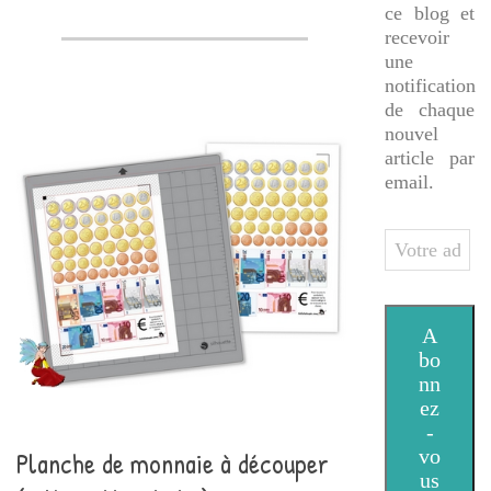
ce blog et
recevoir
une
notification
de chaque
nouvel
article par
email.
Votre
adresse
e-
mail
A
bo
nn
ez
-
vo
Planche de monnaie à découper
us