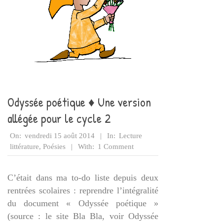
Odyssée poétique ♦ Une version
allégée pour le cycle 2
2014-
On:
vendredi 15 août 2014
In:
Lecture
08-
littérature
,
Poésies
With:
1 Comment
15
C’était dans ma to-do liste depuis deux
rentrées scolaires : reprendre l’intégralité
du document « Odyssée poétique »
(source : le site Bla Bla, voir Odyssée