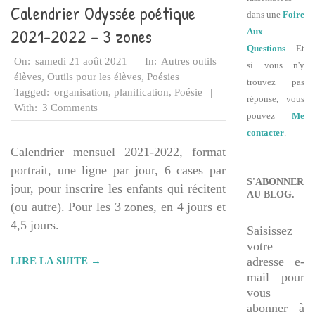
Calendrier Odyssée poétique
dans une
Foire
2021-2022 – 3 zones
Aux
Questions
. Et
2021-
On:
samedi 21 août 2021
In:
Autres outils
si vous n'y
08-
élèves
,
Outils pour les élèves
,
Poésies
trouvez pas
21
Tagged:
organisation
,
planification
,
Poésie
réponse, vous
With:
3 Comments
pouvez
Me
contacter
.
Calendrier mensuel 2021-2022, format
portrait, une ligne par jour, 6 cases par
S'ABONNER
jour, pour inscrire les enfants qui récitent
AU BLOG.
(ou autre). Pour les 3 zones, en 4 jours et
4,5 jours.
Saisissez
votre
adresse e-
LIRE LA SUITE →
mail pour
vous
abonner à