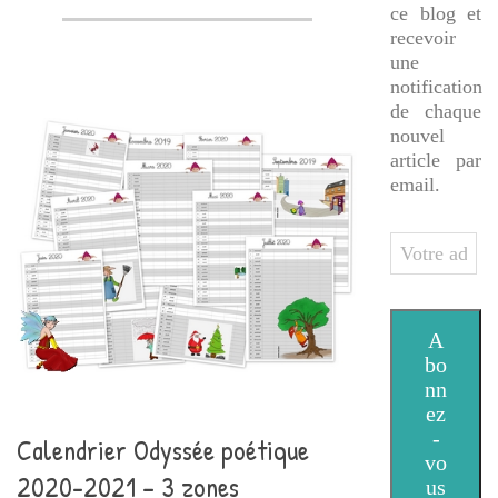
ce blog et
recevoir
une
notification
de chaque
nouvel
article par
email.
Votre
adresse
e-
mail
A
bo
nn
ez
-
Calendrier Odyssée poétique
vo
2020-2021 – 3 zones
us