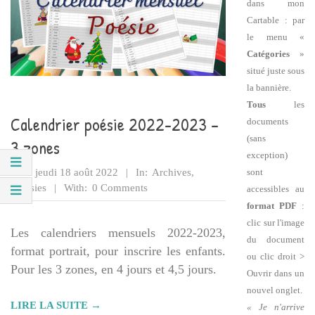
dans mon
Cartable : par
le menu «
Catégories
»
situé juste sous
la bannière.
Tous
les
Calendrier poésie 2022-2023 –
documents
(sans
3 zones
exception)
2022-
sont
On:
jeudi 18 août 2022
In:
Archives
,
08-
Poésies
With:
0 Comments
accessibles au
18
format PDF
:
clic sur l'image
Les calendriers mensuels 2022-2023,
du document
format portrait, pour inscrire les enfants.
ou clic droit >
Pour les 3 zones, en 4 jours et 4,5 jours.
Ouvrir dans un
nouvel onglet.
LIRE LA SUITE →
« Je n'arrive