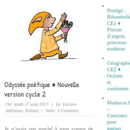
Protégé :
Ribambell
CE1 ♦
Flocon
d’argent,
princesse
moderne
Géographi
CE2 ♦
Océans
et
Odyssée poétique ♦ Nouvelle
continents
version cycle 2
2017-
Matheros.f
On:
jeudi 17 août 2017
In:
Lecture
–
08-
littérature
,
Poésies
With:
1 Comment
Concours
17
pour
gagner
Je n’avais pas touché à mon corpus de