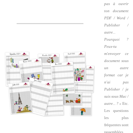
pas à ouvrir
ton document
PDF / Word /
Publisher /
autre...
Pourquoi ?
Peux-tu
m'envoyer ce
document sous
un autre
format car je
n'ai pas
Publisher / je
suis sous Mac /
autre... ? »
Etc.
Les questions
les plus
fréquentes sont
rassemblées