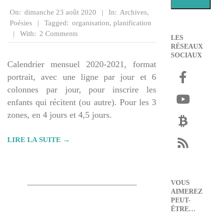
2020-
On:
dimanche 23 août 2020
In:
Archives
,
08-
Poésies
Tagged:
organisation
,
planification
23
With:
2 Comments
LES
RÉSEAUX
SOCIAUX
Calendrier mensuel 2020-2021, format
portrait, avec une ligne par jour et 6
colonnes par jour, pour inscrire les
enfants qui récitent (ou autre). Pour les 3
zones, en 4 jours et 4,5 jours.
LIRE LA SUITE →
VOUS
AIMEREZ
PEUT-
ÊTRE…