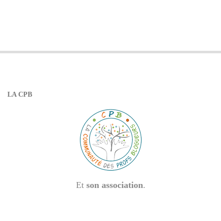
LA CPB
Et
son association
.