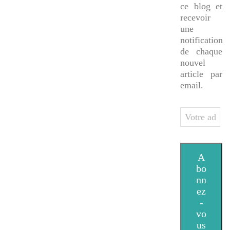
ce blog et
recevoir
une
notification
de chaque
nouvel
article par
email.
Votre
adresse
e-
mail
A
bo
nn
ez
-
vo
us