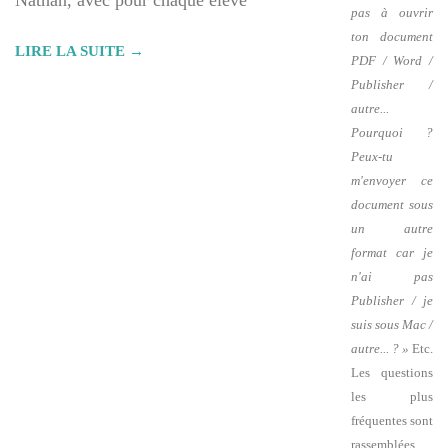
Nathan, avec pour chaque élève
pas à ouvrir
ton document
LIRE LA SUITE →
PDF / Word /
Publisher /
autre...
Pourquoi ?
Peux-tu
m'envoyer ce
document sous
un autre
format car je
n'ai pas
Publisher / je
suis sous Mac /
autre... ? »
Etc.
Les questions
les plus
fréquentes sont
rassemblées