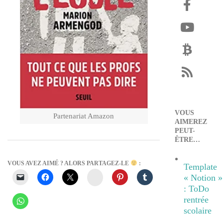
VOUS
Partenariat Amazon
AIMEREZ
PEUT-
ÊTRE…
VOUS AVEZ AIMÉ ? ALORS PARTAGEZ-LE
:
Template
Instagram
« Notion »
: ToDo
rentrée
scolaire