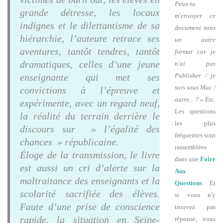
Peux-tu
grande détresse, les locaux
m'envoyer ce
indignes et le dilettantisme de sa
document sous
hiérarchie, l’auteure retrace ses
un autre
aventures, tantôt tendres, tantôt
format car je
dramatiques, celles d’une jeune
n'ai pas
enseignante qui met ses
Publisher / je
suis sous Mac /
convictions à l’épreuve et
autre... ? »
Etc.
expérimente, avec un regard neuf,
Les questions
la réalité du terrain derrière le
les plus
discours sur » l’égalité des
fréquentes sont
chances » républicaine.
rassemblées
Éloge de la transmission, le livre
dans une
Foire
est aussi un cri d’alerte sur la
Aux
maltraitance des enseignants et la
Questions
. Et
scolarité sacrifiée des élèves.
si vous n'y
Faute d’une prise de conscience
trouvez pas
rapide, la situation en Seine-
réponse, vous