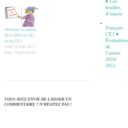
♦ Les
feuilles
d’espoir
Français
Affronter la rentrée
CE1 ♦
2013-2014 en CE1
Évaluation
ou en CE2
de
lundi 19 août 2013
l’année
Dans "Outils divers"
2010-
2011
2019-
10-
04
VOUS AVEZ ENVIE DE LAISSER UN
COMMENTAIRE ? N'HÉSITEZ PAS !