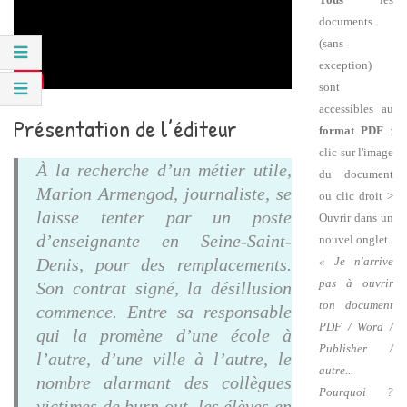
documents
(sans
exception)
sont
accessibles au
Présentation de l’éditeur
format PDF
:
clic sur l'image
À la recherche d’un métier utile,
du document
Marion Armengod, journaliste, se
ou clic droit >
laisse tenter par un poste
Ouvrir dans un
d’enseignante en Seine-Saint-
nouvel onglet.
Denis, pour des remplacements.
« Je n'arrive
pas à ouvrir
Son contrat signé, la désillusion
ton document
commence. Entre sa responsable
PDF / Word /
qui la promène d’une école à
Publisher /
l’autre, d’une ville à l’autre, le
autre...
nombre alarmant des collègues
Pourquoi ?
victimes de burn out, les élèves en