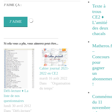
J’AIME ÇA :
Texte à
trous
CE2 ♦
Chargement…
J’AIME
L’amitié
des deux
chacals
Si cela vous a plu, vous aimerez peut-être...
Matheros.f
–
Concours
pour
gagner
Cahier journal 2021-
un
2022 en CE2
abonnemen
mardi 16 août 2022
Dans "Organisation
!
du temps"
Défi-lecture ♦ La
liste de nos
Commémor
questionnaires
du 11
lundi 30 avril 2012
novembre
Dans "Défi-lecture"