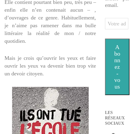
Elle contient pourtant bien peu, très peu –
email.
enfin elle n’en contenait aucun – ,
d’ouvrages de ce genre. Habituellement,
Votre
je n’aime pas ramener dans ma bulle
adresse
littéraire la réalité de mon / notre
e-
quotidien.
mail
A
bo
Mais je crois qu’ouvrir les yeux et faire
nn
ouvrir les yeux va devenir bien trop vite
ez
-
un devoir citoyen.
vo
us
LES
RÉSEAUX
SOCIAUX