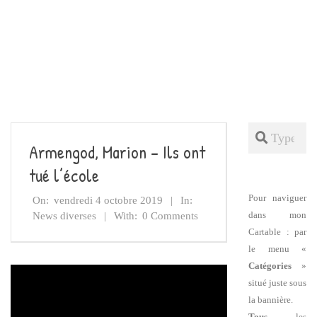
Search
Armengod, Marion – Ils ont
tué l’école
Pour naviguer
On:
vendredi 4 octobre 2019
In:
dans mon
News diverses
With:
0 Comments
Cartable : par
le menu «
Catégories
»
situé juste sous
la bannière.
Tous
les