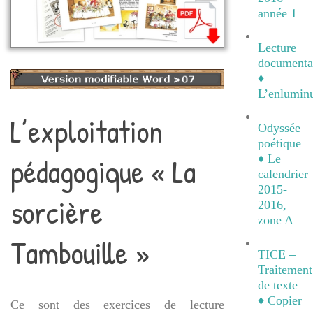
année 1
Lecture
documenta
♦
L’enlumin
L’exploitation
Odyssée
poétique
pédagogique « La
♦ Le
calendrier
2015-
sorcière
2016,
zone A
Tambouille »
TICE –
Traitement
de texte
♦ Copier
Ce sont des exercices de lecture