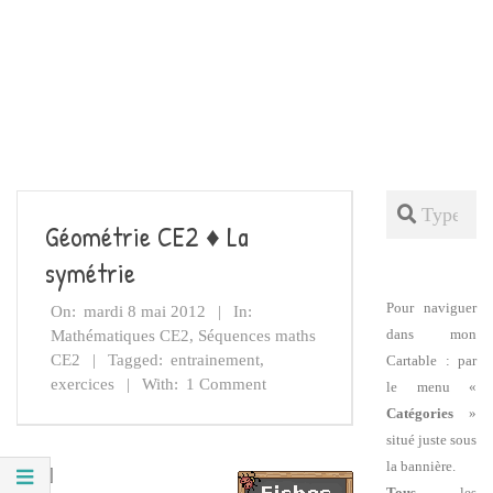
Search
Géométrie CE2 ♦ La
symétrie
Pour naviguer
On:
mardi 8 mai 2012
In:
dans mon
Mathématiques CE2
,
Séquences maths
CE2
Tagged:
entrainement
,
Cartable : par
exercices
With:
1 Comment
le menu «
Catégories
»
situé juste sous
la bannière.
[toc]
Tous
les