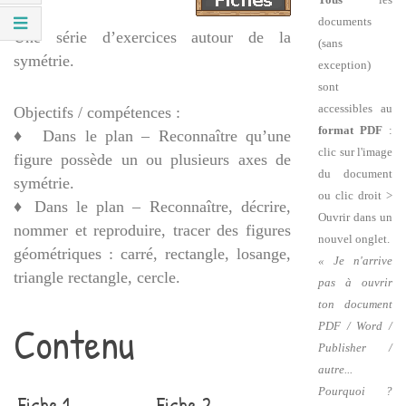
documents
Une série d’exercices autour de la
(sans
symétrie.
exception)
sont
accessibles au
Objectifs / compétences :
format PDF
:
♦ Dans le plan – Reconnaître qu’une
clic sur l'image
figure possède un ou plusieurs axes de
du document
symétrie.
ou clic droit >
♦ Dans le plan – Reconnaître, décrire,
Ouvrir dans un
nommer et reproduire, tracer des figures
nouvel onglet.
géométriques : carré, rectangle, losange,
« Je n'arrive
triangle rectangle, cercle.
pas à ouvrir
ton document
Contenu
PDF / Word /
Publisher /
autre...
Pourquoi ?
Fiche 1
Fiche 2