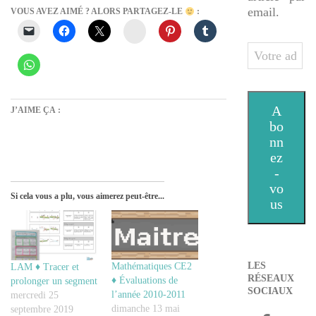
email.
VOUS AVEZ AIMÉ ? ALORS PARTAGEZ-LE
:
Instagram
Votre
adresse
e-
mail
A
J’AIME ÇA :
bo
nn
ez
-
vo
Si cela vous a plu, vous aimerez peut-être...
us
LES
Mathématiques CE2
LAM ♦ Tracer et
RÉSEAUX
♦ Évaluations de
prolonger un segment
SOCIAUX
l’année 2010-2011
mercredi 25
dimanche 13 mai
septembre 2019