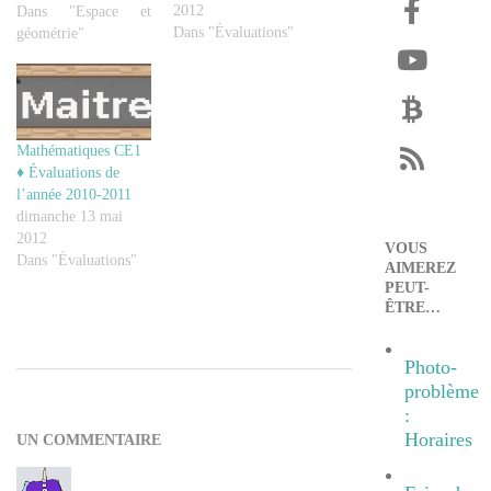
2012
Dans "Espace et
Dans "Évaluations"
géométrie"
Mathématiques CE1
♦ Évaluations de
l’année 2010-2011
dimanche 13 mai
2012
VOUS
Dans "Évaluations"
AIMEREZ
PEUT-
ÊTRE…
Photo-
2012-
problème
05-
:
08
Horaires
UN COMMENTAIRE