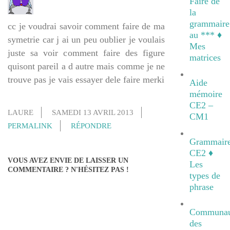
Faire de
la
grammaire
cc je voudrai savoir comment faire de ma
au *** ♦
symetrie car j ai un peu oublier je voulais
Mes
juste sa voir comment faire des figure
matrices
quisont pareil a d autre mais comme je ne
trouve pas je vais essayer dele faire merki
Aide
mémoire
CE2 –
LAURE
SAMEDI 13 AVRIL 2013
CM1
PERMALINK
RÉPONDRE
Grammair
CE2 ♦
VOUS AVEZ ENVIE DE LAISSER UN
Les
COMMENTAIRE ? N'HÉSITEZ PAS !
types de
phrase
Communau
des