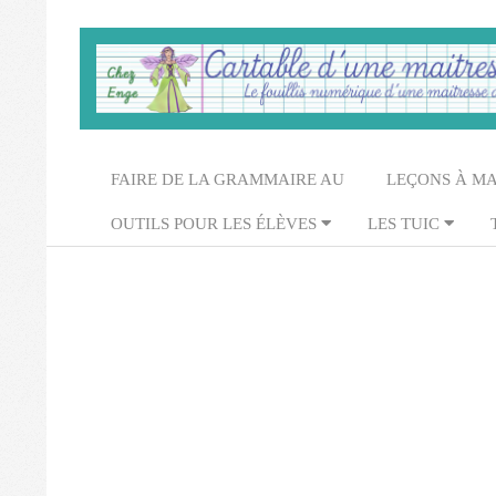
Skip
to
content
Cartable
d'une
Secondary
FAIRE DE LA GRAMMAIRE AU
LEÇONS À M
maitresse
Navigation
OUTILS POUR LES ÉLÈVES
LES TUIC
Menu