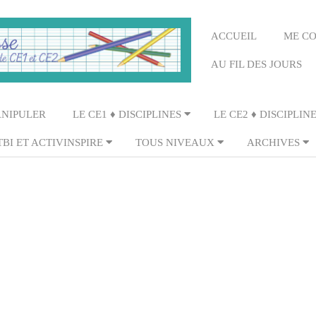
Primary
ACCUEIL
ME C
Navigation
AU FIL DES JOURS
Menu
ANIPULER
LE CE1 ♦ DISCIPLINES
LE CE2 ♦ DISCIPLIN
TBI ET ACTIVINSPIRE
TOUS NIVEAUX
ARCHIVES