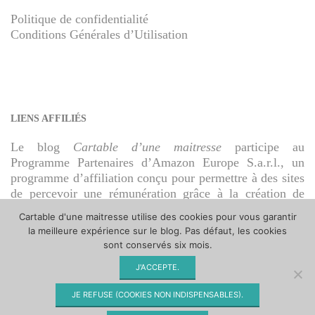
Politique de confidentialité
Conditions Générales d’Utilisation
LIENS AFFILIÉS
Le blog
Cartable d’une maitresse
participe au
Programme Partenaires d’Amazon Europe S.a.r.l., un
programme d’affiliation conçu pour permettre à des sites
de percevoir une rémunération grâce à la création de
liens vers Amazon.fr.
Cartable d'une maitresse utilise des cookies pour vous garantir
la meilleure expérience sur le blog. Pas défaut, les cookies
sont conservés six mois.
J'ACCEPTE.
© Cartable d'une maitresse 2009 - 2026
JE REFUSE (COOKIES NON INDISPENSABLES).