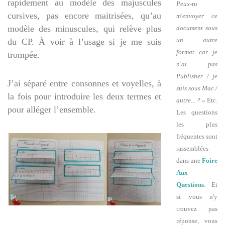
rapidement au modèle des majuscules
Peux-tu
cursives, pas encore maitrisées, qu’au
m'envoyer ce
modèle des minuscules, qui relève plus
document sous
un autre
du CP. À voir à l’usage si je me suis
format car je
trompée.
n'ai pas
Publisher / je
J’ai séparé entre consonnes et voyelles, à
suis sous Mac /
la fois pour introduire les deux termes et
autre... ? »
Etc.
pour alléger l’ensemble.
Les questions
les plus
fréquentes sont
rassemblées
dans une
Foire
Aux
Questions
. Et
si vous n'y
trouvez pas
réponse, vous