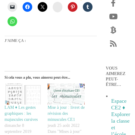
Instagram
J’AIME ÇA :
VOUS
AIMEREZ
Si cela vous a plu, vous aimerez peut-être...
PEUT-
ÊTRE…
Espace
CE2 ♦
LAM ♦ Les gestes
Mise à jour : livret de
Explorer
graphiques : les
révision des
majuscules cursives
minuscules CE1
la classe
dimanche 8
jeudi 25 août 2022
et
septembre 2019
Dans "Mises à jour"
l’école