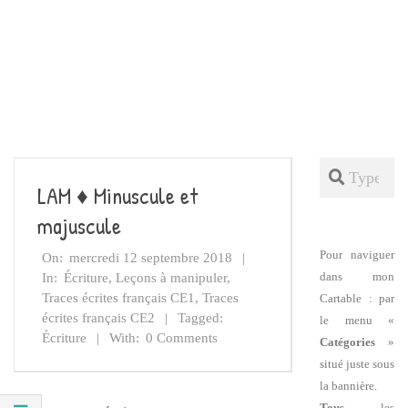
Search
LAM ♦ Minuscule et
majuscule
Pour naviguer
On:
mercredi 12 septembre 2018
dans mon
In:
Écriture
,
Leçons à manipuler
,
Traces écrites français CE1
,
Traces
Cartable : par
écrites français CE2
Tagged:
le menu «
Écriture
With:
0 Comments
Catégories
»
situé juste sous
la bannière.
Tous
les