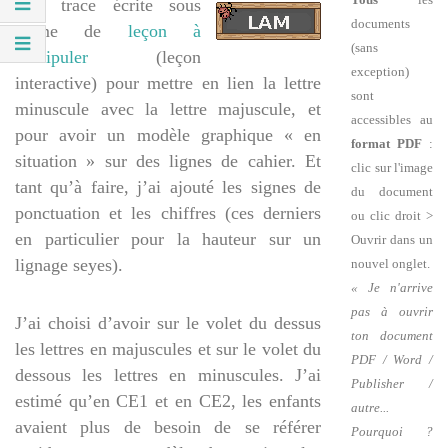
Une trace écrite sous
documents
forme de
leçon à
(sans
manipuler
(leçon
exception)
interactive) pour mettre en lien la lettre
sont
minuscule avec la lettre majuscule, et
accessibles au
pour avoir un modèle graphique « en
format PDF
:
situation » sur des lignes de cahier. Et
clic sur l'image
tant qu’à faire, j’ai ajouté les signes de
du document
ponctuation et les chiffres (ces derniers
ou clic droit >
en particulier pour la hauteur sur un
Ouvrir dans un
lignage seyes).
nouvel onglet.
« Je n'arrive
pas à ouvrir
J’ai choisi d’avoir sur le volet du dessus
ton document
les lettres en majuscules et sur le volet du
PDF / Word /
dessous les lettres en minuscules. J’ai
Publisher /
estimé qu’en CE1 et en CE2, les enfants
autre...
avaient plus de besoin de se référer
Pourquoi ?