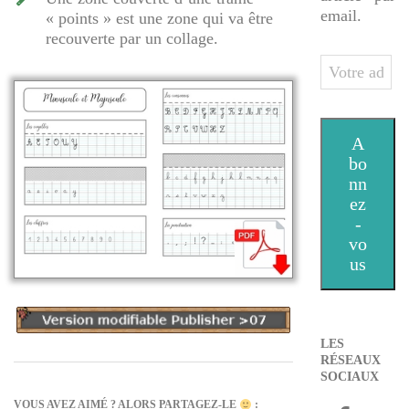
email.
« points » est une zone qui va être
recouverte par un collage.
Votre
adresse
e-
mail
A
bo
nn
ez
-
vo
us
LES
RÉSEAUX
SOCIAUX
VOUS AVEZ AIMÉ ? ALORS PARTAGEZ-LE
: