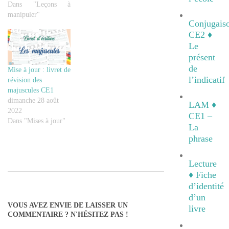
Dans "Leçons à
manipuler"
Conjugais
CE2 ♦
Le
présent
de
Mise à jour : livret de
l’indicatif
révision des
majuscules CE1
dimanche 28 août
LAM ♦
2022
CE1 –
Dans "Mises à jour"
La
phrase
Lecture
♦ Fiche
2018-
d’identité
09-
d’un
12
VOUS AVEZ ENVIE DE LAISSER UN
livre
COMMENTAIRE ? N'HÉSITEZ PAS !