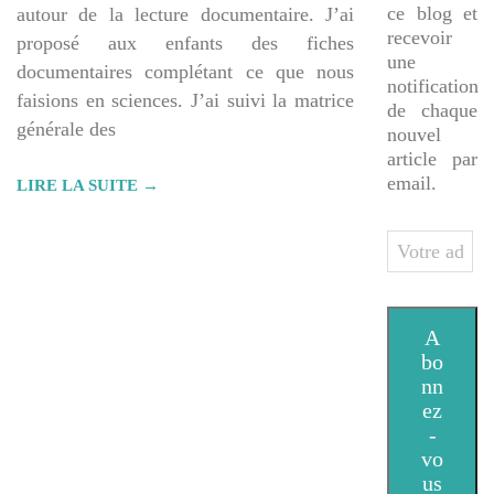
ce blog et
autour de la lecture documentaire. J’ai
recevoir
proposé aux enfants des fiches
une
documentaires complétant ce que nous
notification
faisions en sciences. J’ai suivi la matrice
de chaque
générale des
nouvel
article par
email.
LIRE LA SUITE →
Votre
adresse
e-
mail
A
bo
nn
ez
-
vo
us