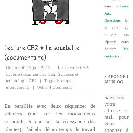
dans une
Foire
Aux
Questions
. Et
si vous n'y
trouvez pas
réponse, vous
Lecture CE2 ♦ Le squelette
pouvez
Me
(documentaire)
contacter
.
2012-
On:
mardi 12 juin 2012
In:
Lecture CE2
,
06-
Lecture documentaire CE2
,
Sciences et
S'ABONNER
12
technologie CE2
Tagged:
corps
,
AU BLOG.
mouvements
With:
4 Comments
Saisissez
votre
En parallèle avec deux séquences de
adresse e-
sciences (une sur les mouvements
mail pour
corporels et une sur la croissance des
vous
plantes), j’ai abordé un temps de travail
abonner à