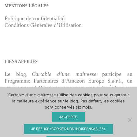
MENTIONS LÉGALES
Politique de confidentialité
Conditions Générales d’Utilisation
LIENS AFFILIÉS
Le blog
Cartable d’une maitresse
participe au
Programme Partenaires d’Amazon Europe S.a.r.l., un
programme d’affiliation conçu pour permettre à des sites
de percevoir une rémunération grâce à la création de
Cartable d'une maitresse utilise des cookies pour vous garantir
liens vers Amazon.fr.
la meilleure expérience sur le blog. Pas défaut, les cookies
sont conservés six mois.
J'ACCEPTE.
JE REFUSE (COOKIES NON INDISPENSABLES).