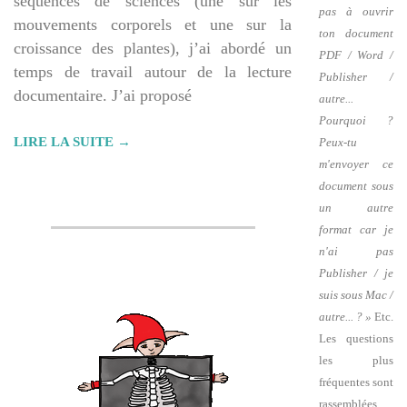
séquences de sciences (une sur les
pas à ouvrir
mouvements corporels et une sur la
ton document
croissance des plantes), j’ai abordé un
PDF / Word /
temps de travail autour de la lecture
Publisher /
documentaire. J’ai proposé
autre...
Pourquoi ?
LIRE LA SUITE →
Peux-tu
m'envoyer ce
document sous
un autre
format car je
n'ai pas
Publisher / je
suis sous Mac /
autre... ? »
Etc.
Les questions
les plus
fréquentes sont
rassemblées