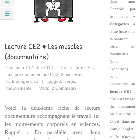
dans mon
Cartable : par
le menu «
Catégories
»
situé juste sous
la bannière.
Lecture CE2 ♦ Les muscles
Tous
les
(documentaire)
documents
(sans
2012-
On:
mardi 12 juin 2012
In:
Lecture CE2
,
exception)
06-
Lecture documentaire CE2
,
Sciences et
sont
12
technologie CE2
Tagged:
corps
,
accessibles au
mouvements
With:
2 Comments
format PDF
:
clic sur l'image
du document
Voici la deuxième fiche de lecture
ou clic droit >
documentaire accompagnant le travail sur
Ouvrir dans un
les mouvements corporels en sciences.
nouvel onglet.
Rappel : En parallèle avec deux
« Je n'arrive