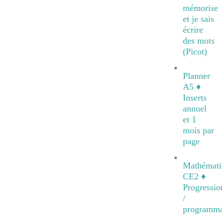
mémorise
et je sais
écrire
des mots
(Picot)
Planner
A5 ♦
Inserts
annuel
et 1
mois par
page
Mathémati
CE2 ♦
Progressio
/
programma