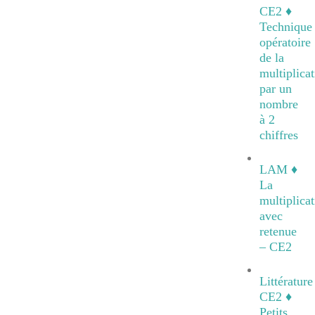
CE2 ♦
Technique
opératoire
de la
multiplicat
par un
nombre
à 2
chiffres
LAM ♦
La
multiplicat
avec
retenue
– CE2
Littérature
CE2 ♦
Petits