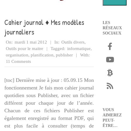
Cahier journal ♦ Mes modèles
LES
RÉSEAUX
journaliers
SOCIAUX
2012-
On:
mardi 1 mai 2012
In:
Outils divers
,
05-
Outils pour le maitre
Tagged:
informatique
,
01
organisation
,
planification
,
publisher
With:
11 Comments
[toc] Dernière mise à jour : 05.09.15 Mon
fonctionnement Je fais mon cahier journal
quotidien sous Publisher, avec un fichier
différent pour chaque jour de l’année.
Chacun de ces fichiers Publisher est
VOUS
AIMEREZ
également enregistré au format PDF, qui
PEUT-
est plus facile à consulter (temps de
ÊTRE…