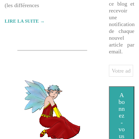
ce blog et
(les différences
recevoir
une
LIRE LA SUITE →
notification
de chaque
nouvel
article par
email.
Votre
adresse
e-
mail
A
bo
nn
ez
-
vo
us