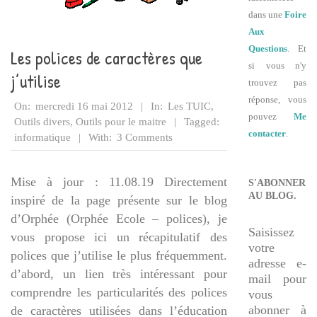
dans une
Foire
Aux
Questions
. Et
Les polices de caractères que
si vous n'y
j’utilise
trouvez pas
réponse, vous
2012-
On:
mercredi 16 mai 2012
In:
Les TUIC
,
pouvez
Me
05-
Outils divers
,
Outils pour le maitre
Tagged:
contacter
.
16
informatique
With:
3 Comments
Mise à jour : 11.08.19 Directement
S'ABONNER
AU BLOG.
inspiré de la page présente sur le blog
d’Orphée (Orphée Ecole – polices), je
Saisissez
vous propose ici un récapitulatif des
votre
polices que j’utilise le plus fréquemment.
adresse e-
d’abord, un lien très intéressant pour
mail pour
comprendre les particularités des polices
vous
abonner à
de caractères utilisées dans l’éducation