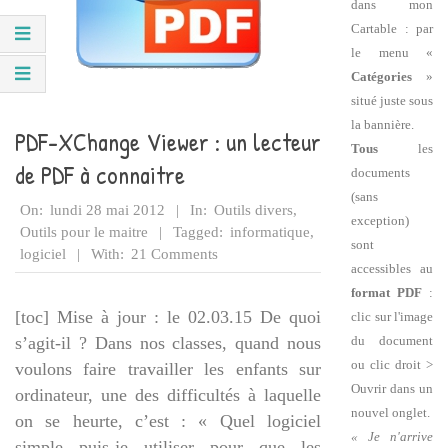
dans mon
Cartable : par
le menu «
Catégories
»
situé juste sous
la bannière.
PDF-XChange Viewer : un lecteur
Tous
les
de PDF à connaitre
documents
(sans
2012-
On:
lundi 28 mai 2012
In:
Outils divers
,
exception)
05-
Outils pour le maitre
Tagged:
informatique
,
sont
28
logiciel
With:
21 Comments
accessibles au
format PDF
:
[toc] Mise à jour : le 02.03.15 De quoi
clic sur l'image
du document
s’agit-il ? Dans nos classes, quand nous
ou clic droit >
voulons faire travailler les enfants sur
Ouvrir dans un
ordinateur, une des difficultés à laquelle
nouvel onglet.
on se heurte, c’est : « Quel logiciel
« Je n'arrive
simple puis-je utiliser pour que les