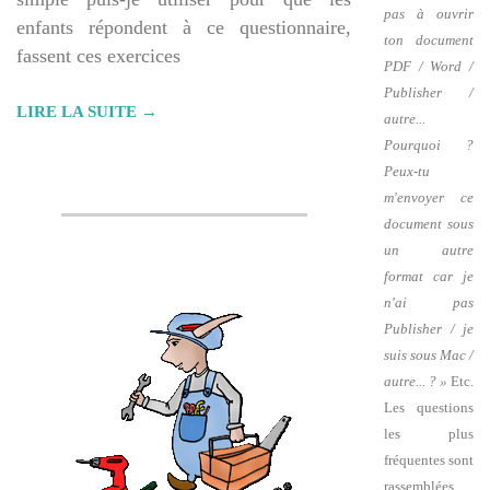
pas à ouvrir
enfants répondent à ce questionnaire,
ton document
fassent ces exercices
PDF / Word /
Publisher /
LIRE LA SUITE →
autre...
Pourquoi ?
Peux-tu
m'envoyer ce
document sous
un autre
format car je
n'ai pas
Publisher / je
suis sous Mac /
autre... ? »
Etc.
Les questions
les plus
fréquentes sont
rassemblées