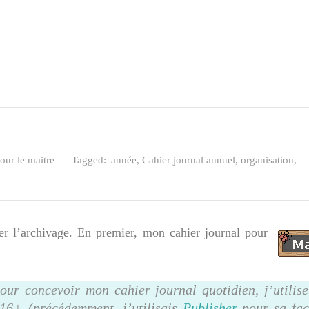
our le maitre
Tagged:
année
,
Cahier journal annuel
,
organisation
,
r l’archivage. En premier, mon cahier journal pour
our concevoir mon cahier journal quotidien, j’utilise
016+ (précédemment, j’utilisais
Publisher
pour sa faci