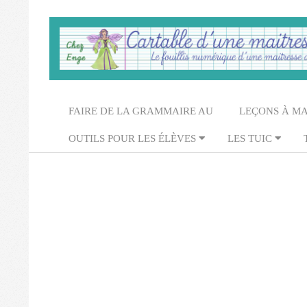
Skip
to
content
Cartable
d'une
Secondary
FAIRE DE LA GRAMMAIRE AU
LEÇONS À M
maitresse
Navigation
OUTILS POUR LES ÉLÈVES
LES TUIC
Menu