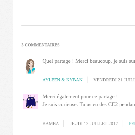
2017-
07-
08
3 COMMENTAIRES
Quel partage ! Merci beaucoup, je suis su
AYLEEN & KYBAN
VENDREDI 21 JUIL
Merci également pour ce partage !
Je suis curieuse: Tu as eu des CE2 pendan
BAMBA
JEUDI 13 JUILLET 2017
PE