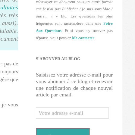
m'envoyer ce document sous un autre format
oulantes
car je n'ai pas Publisher / je suis sous Mac /
ès très
autre... ? »
Etc. Les questions les plus
 aussi).
fréquentes sont rassemblées dans une
Foire
dulable.
Aux Questions
. Et si vous n'y trouvez pas
ocument
réponse, vous pouvez
Me contacter
.
S'ABONNER AU BLOG.
 : pas de
 toujours
Saisissez votre adresse e-mail pour
égère que
vous abonner à ce blog et recevoir
une notification de chaque nouvel
article par email.
 je vous
Votre
adresse
e-
mail