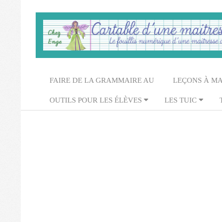
Skip
to
content
Cartable
d'une
Secondary
FAIRE DE LA GRAMMAIRE AU
LEÇONS À M
maitresse
Navigation
OUTILS POUR LES ÉLÈVES
LES TUIC
Menu