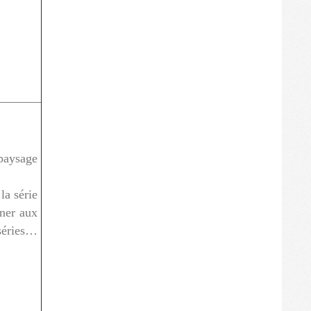
paysage
la série
nner aux
 séries…