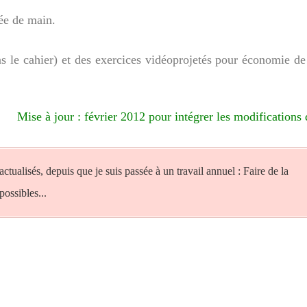
tée de main.
s le cahier) et des exercices vidéoprojetés pour économie de
Mise à jour : février 2012 pour intégrer les modifications
ctualisés, depuis que je suis passée à un travail annuel : Faire de la
ossibles...