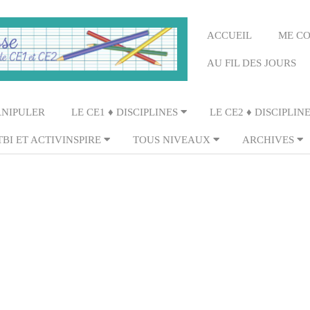
Primary
ACCUEIL
ME C
Navigation
AU FIL DES JOURS
Menu
ANIPULER
LE CE1 ♦ DISCIPLINES
LE CE2 ♦ DISCIPLIN
TBI ET ACTIVINSPIRE
TOUS NIVEAUX
ARCHIVES