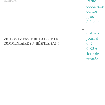
Petite
manipuler"
coccinelle
contre
gros
éléphant
2019-
08-
Cahier-
journal
22
VOUS AVEZ ENVIE DE LAISSER UN
CE1-
COMMENTAIRE ? N'HÉSITEZ PAS !
CE2 ♦
Jour de
rentrée