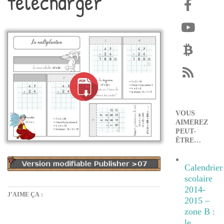
télécharger
VOUS
AIMEREZ
PEUT-
ÊTRE…
Calendrier
scolaire
2014-
J’AIME ÇA :
2015 –
zone B :
le