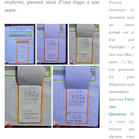
soulever, passant ainsi d’une étape à une
Peux-tu
autre.
m'envoyer ce
document sous
un autre
format car je
n'ai pas
Publisher / je
suis sous Mac /
autre... ? »
Etc.
Les questions
les plus
fréquentes sont
rassemblées
dans une
Foire
Aux
Questions
. Et
si vous n'y
trouvez pas
réponse, vous