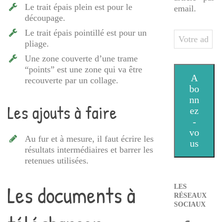
Le trait épais plein est pour le
email.
découpage.
Le trait épais pointillé est pour un
Votre
pliage.
adresse
Une zone couverte d’une trame
e-
“points” est une zone qui va être
mail
A
recouverte par un collage.
bo
nn
Les ajouts à faire
ez
-
vo
Au fur et à mesure, il faut écrire les
us
résultats intermédiaires et barrer les
retenues utilisées.
Les documents à
LES
RÉSEAUX
SOCIAUX