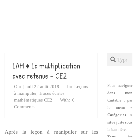
Search
LAM ♦ La multiplication
avec retenue – CE2
Pour naviguer
On:
jeudi 22 août 2019
In:
Leçons
dans mon
à manipuler
,
Traces écrites
mathématiques CE2
With:
0
Cartable : par
Comments
le menu «
Catégories
»
situé juste sous
la bannière.
Après la leçon à manipuler sur les
Tous
les