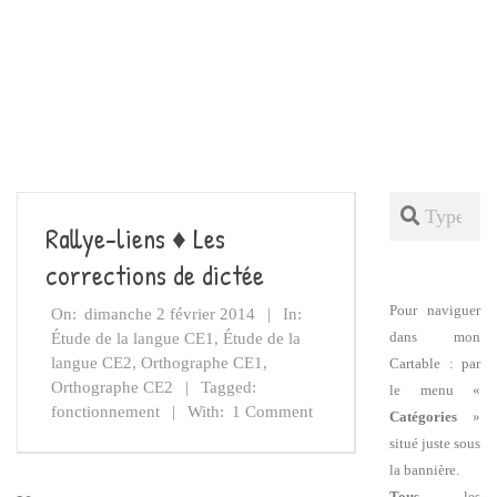
Search
Rallye-liens ♦ Les
corrections de dictée
Pour naviguer
On:
dimanche 2 février 2014
In:
dans mon
Étude de la langue CE1
,
Étude de la
langue CE2
,
Orthographe CE1
,
Cartable : par
Orthographe CE2
Tagged:
le menu «
fonctionnement
With:
1 Comment
Catégories
»
situé juste sous
la bannière.
Tous
les