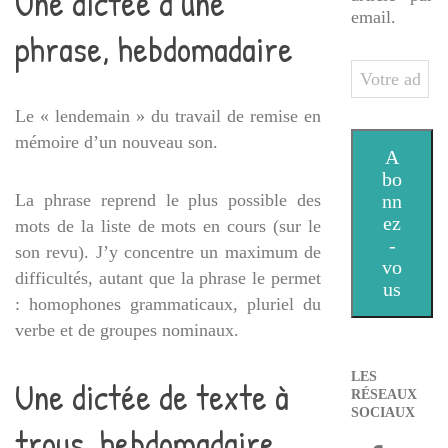
Une dictée d’une
email.
phrase, hebdomadaire
Votre
adresse
Le « lendemain » du travail de remise en
e-
mémoire d’un nouveau son.
mail
A
bo
La phrase reprend le plus possible des
nn
ez
mots de la liste de mots en cours (sur le
-
son revu). J’y concentre un maximum de
vo
difficultés, autant que la phrase le permet
us
: homophones grammaticaux, pluriel du
verbe et de groupes nominaux.
LES
Une dictée de texte à
RÉSEAUX
SOCIAUX
trous, hebdomadaire