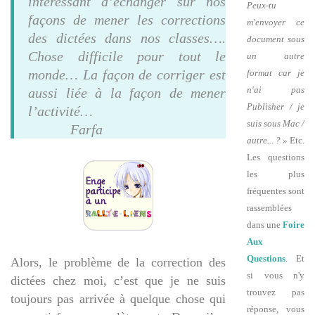
intéressant d’échanger sur nos
Peux-tu
façons de mener les corrections
m'envoyer ce
des dictées dans nos classes….
document sous
Chose difficile pour tout le
un autre
monde… La façon de corriger est
format car je
n'ai pas
aussi liée à la façon de mener
Publisher / je
l’activité…
suis sous Mac /
Farfa
autre... ? »
Etc.
Les questions
les plus
fréquentes sont
rassemblées
dans une
Foire
Aux
Questions
. Et
Alors, le problème de la correction des
si vous n'y
dictées chez moi, c’est que je ne suis
trouvez pas
toujours pas arrivée à quelque chose qui
réponse, vous