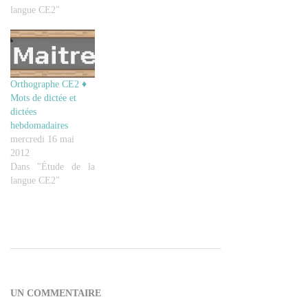
langue CE2"
Orthographe CE2 ♦
Mots de dictée et
dictées
hebdomadaires
mercredi 16 mai
2012
Dans "Étude de la
langue CE2"
2014-
02-
02
UN COMMENTAIRE