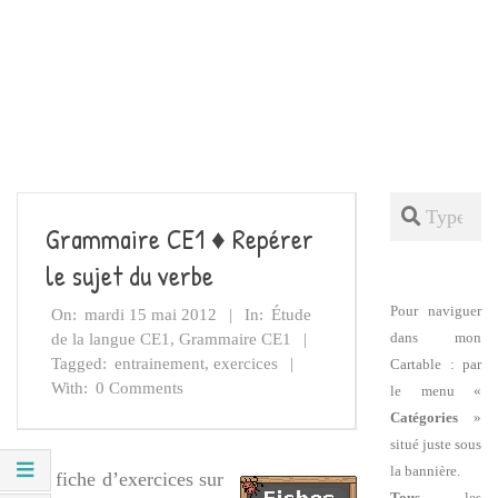
Search
Grammaire CE1 ♦ Repérer
le sujet du verbe
Pour naviguer
On:
mardi 15 mai 2012
In:
Étude
dans mon
de la langue CE1
,
Grammaire CE1
Tagged:
entrainement
,
exercices
Cartable : par
With:
0 Comments
le menu «
Catégories
»
situé juste sous
la bannière.
Une fiche d’exercices sur
Tous
les