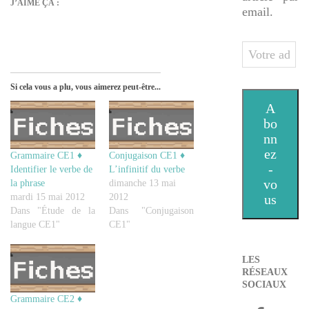
J’AIME ÇA :
email.
Votre
adresse
e-
Si cela vous a plu, vous aimerez peut-être...
mail
A
bo
nn
ez
Grammaire CE1 ♦
Conjugaison CE1 ♦
-
Identifier le verbe de
L’infinitif du verbe
vo
la phrase
dimanche 13 mai
mardi 15 mai 2012
2012
us
Dans "Étude de la
Dans "Conjugaison
langue CE1"
CE1"
LES
RÉSEAUX
SOCIAUX
Grammaire CE2 ♦