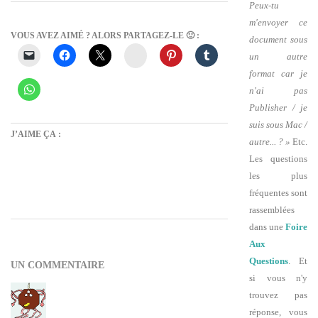
Peux-tu
m'envoyer ce
VOUS AVEZ AIMÉ ? ALORS PARTAGEZ-LE 🙂 :
document sous
Instagram
un autre
format car je
n'ai pas
Publisher / je
suis sous Mac /
J’AIME ÇA :
autre... ? »
Etc.
Les questions
les plus
fréquentes sont
rassemblées
2012-
dans une
Foire
Aux
05-
Questions
. Et
13
UN COMMENTAIRE
si vous n'y
trouvez pas
réponse, vous