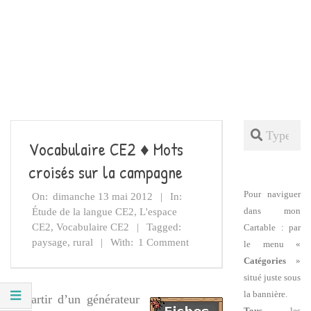
Search
Vocabulaire CE2 ♦ Mots
croisés sur la campagne
Pour naviguer
On:
dimanche 13 mai 2012
In:
dans mon
Étude de la langue CE2
,
L'espace
CE2
,
Vocabulaire CE2
Tagged:
Cartable : par
paysage
,
rural
With:
1 Comment
le menu «
Catégories
»
situé juste sous
la bannière.
A partir d’un générateur
Tous
les