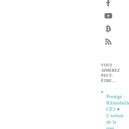
VOUS
AIMEREZ
PEUT-
ÊTRE…
Protégé :
Ribambell
CE1 ♦
L’enfant
de la
mer