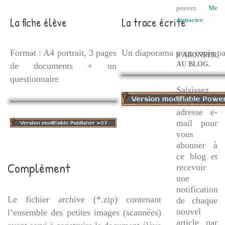
pouvez
Me
La fiche élève
La trace écrite
contacter
.
Format : A4 portrait, 3 pages
Un diaporama pour copie par
S'ABONNER
AU BLOG.
de documents + un
questionnaire
Saisissez
votre
adresse e-
mail pour
vous
abonner à
ce blog et
Complément
recevoir
une
notification
Le fichier archive (*.zip) contenant
de chaque
nouvel
l’ensemble des petites images (scannées)
article par