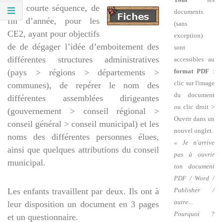
Une courte séquence, de
documents
fin d’année, pour les
(sans
CE2, ayant pour objectifs
exception)
de de dégager l’idée d’emboitement des
sont
différentes structures administratives
accessibles au
format PDF
:
(pays > régions > départements >
clic sur l'image
communes), de repérer le nom des
du document
différentes assemblées dirigeantes
ou clic droit >
(gouvernement > conseil régional >
Ouvrir dans un
conseil général > conseil municipal) et les
nouvel onglet.
noms des différentes personnes élues,
« Je n'arrive
ainsi que quelques attributions du conseil
pas à ouvrir
municipal.
ton document
PDF / Word /
Les enfants travaillent par deux. Ils ont à
Publisher /
autre...
leur disposition un document en 3 pages
Pourquoi ?
et un questionnaire.