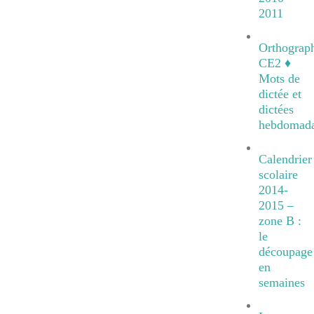
2011
Orthograp
CE2 ♦
Mots de
dictée et
dictées
hebdomada
Calendrier
scolaire
2014-
2015 –
zone B :
le
découpage
en
semaines