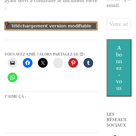
ayant servi à construire le document élève
email.
:
Votre
adresse
e-
mail
A
bo
VOUS AVEZ AIMÉ ? ALORS PARTAGEZ-LE 🙂 :
nn
Instagram
ez
-
vo
us
J’AIME ÇA :
LES
RÉSEAUX
SOCIAUX