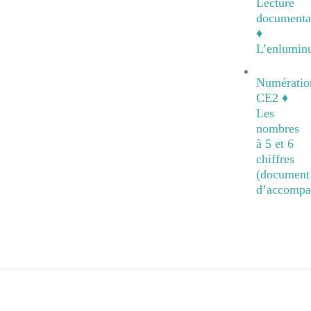
Lecture
documenta
♦
L’enlumin
Numératio
CE2 ♦
Les
nombres
à 5 et 6
chiffres
(document
d’accompa