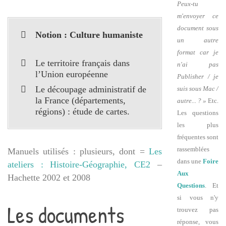
Peux-tu
m'envoyer ce
document sous
Notion : Culture humaniste
un autre
format car je
Le territoire français dans
n'ai pas
l’Union européenne
Publisher / je
Le découpage administratif de
suis sous Mac /
la France (départements,
autre... ? »
Etc.
régions) : étude de cartes.
Les questions
les plus
fréquentes sont
rassemblées
Manuels utilisés : plusieurs, dont =
Les
dans une
Foire
ateliers : Histoire-Géographie, CE2
–
Aux
Hachette 2002 et 2008
Questions
. Et
si vous n'y
Les documents
trouvez pas
réponse, vous