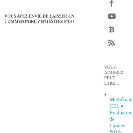
2012-
05-
15
VOUS AVEZ ENVIE DE LAISSER UN
COMMENTAIRE ? N'HÉSITEZ PAS !
VOUS
AIMEREZ
PEUT-
ÊTRE…
Mathémati
CE1 ♦
Évaluation
de
l’année
2010-