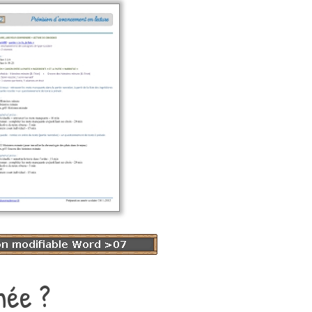
née ?