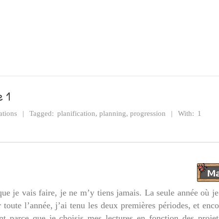
e 1
tions
Tagged:
planification
,
planning
,
progression
With:
1
 que je vais faire, je ne m’y tiens jamais. La seule année où j
 toute l’année, j’ai tenu les deux premières périodes, et enc
 parce que je choisis mes lectures en fonction des projet