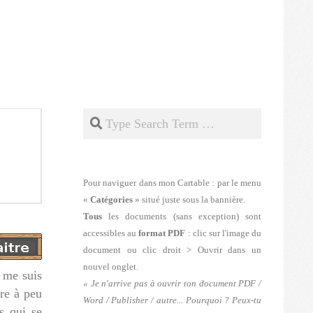
Search
Pour naviguer dans mon Cartable : par le menu
«
Catégories
» situé juste sous la bannière.
Tous
les documents (sans exception) sont
accessibles au
format PDF
: clic sur l'image du
document ou clic droit > Ouvrir dans un
nouvel onglet.
e me suis
« Je n'arrive pas à ouvrir ton document PDF /
ore à peu
Word / Publisher / autre... Pourquoi ? Peux-tu
s qui se