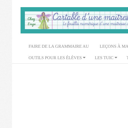
Skip
to
content
Cartable
d'une
Secondary
FAIRE DE LA GRAMMAIRE AU
LEÇONS À M
maitresse
Navigation
OUTILS POUR LES ÉLÈVES
LES TUIC
Menu