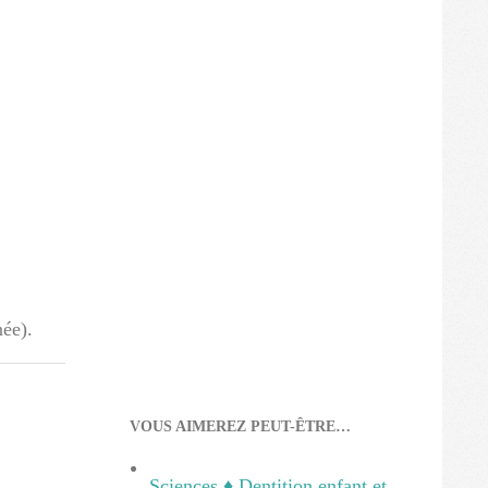
née).
VOUS AIMEREZ PEUT-ÊTRE…
Sciences ♦ Dentition enfant et