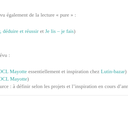
évu également de la lecture « pure » :
, déduire et réussir
et
Je lis – je fais
)
révu :
OCL Mayotte
essentiellement et inspiration chez
Lutin-bazar
)
OCL Mayotte
)
urce : à définir selon les projets et l’inspiration en cours d’an