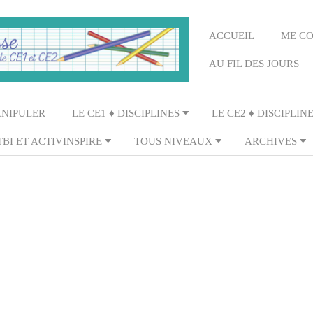
Primary
ACCUEIL
ME C
Navigation
AU FIL DES JOURS
Menu
ANIPULER
LE CE1 ♦ DISCIPLINES
LE CE2 ♦ DISCIPLIN
TBI ET ACTIVINSPIRE
TOUS NIVEAUX
ARCHIVES