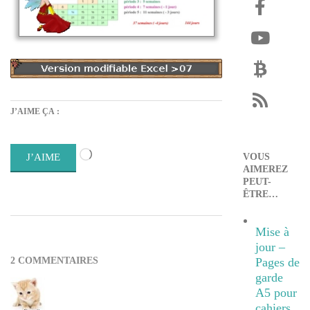
J’AIME ÇA :
Chargement…
VOUS
J’AIME
AIMEREZ
PEUT-
ÊTRE…
2020-
Mise à
08-
jour –
22
Pages de
2 COMMENTAIRES
garde
A5 pour
cahiers