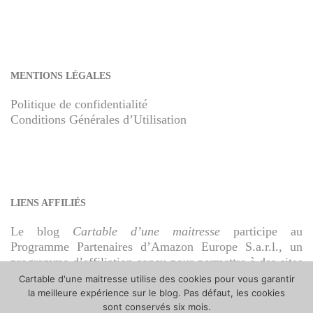
MENTIONS LÉGALES
Politique de confidentialité
Conditions Générales d’Utilisation
LIENS AFFILIÉS
Le blog
Cartable d’une maitresse
participe au
Programme Partenaires d’Amazon Europe S.a.r.l., un
programme d’affiliation conçu pour permettre à des sites
de percevoir une rémunération grâce à la création de
Cartable d'une maitresse utilise des cookies pour vous garantir
liens vers Amazon.fr.
la meilleure expérience sur le blog. Pas défaut, les cookies
sont conservés six mois.