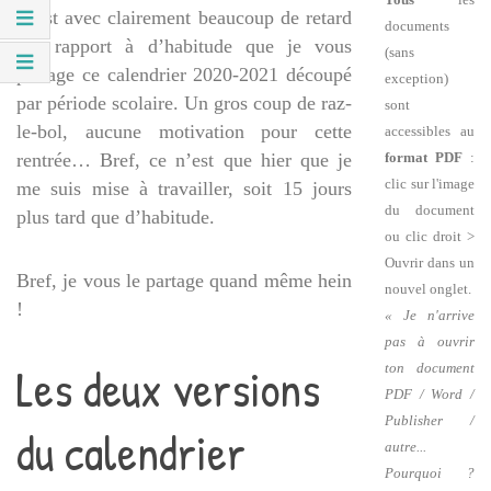
C’est avec clairement beaucoup de retard
documents
par rapport à d’habitude que je vous
(sans
partage ce calendrier 2020-2021 découpé
exception)
par période scolaire. Un gros coup de raz-
sont
le-bol, aucune motivation pour cette
accessibles au
format PDF
:
rentrée… Bref, ce n’est que hier que je
clic sur l'image
me suis mise à travailler, soit 15 jours
du document
plus tard que d’habitude.
ou clic droit >
Ouvrir dans un
Bref, je vous le partage quand même hein
nouvel onglet.
!
« Je n'arrive
pas à ouvrir
Les deux versions
ton document
PDF / Word /
Publisher /
du calendrier
autre...
Pourquoi ?