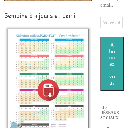
email.
Semaine à 4 jours et demi
Votre
adresse
e-
mail
A
bo
nn
ez
-
vo
us
LES
RÉSEAUX
SOCIAUX