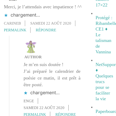
17×22
Merci, je l’attendais avec impatience ! ^^
chargement…
Protégé :
Ribambell
CARINEB
SAMEDI 22 AOÛT 2020
CE1 ♦
PERMALINK
RÉPONDRE
Le
talisman
de
Vannina
AUTHOR
Je m’en suis doutée !
NetSuppor
♦
J’ai préparé le calendrier de
Quelques
poésie ce matin, il est prêt à
trucs
être posté.
pour se
chargement…
faciliter
la vie
ENGE
SAMEDI 22 AOÛT 2020
Paperboar
PERMALINK
RÉPONDRE