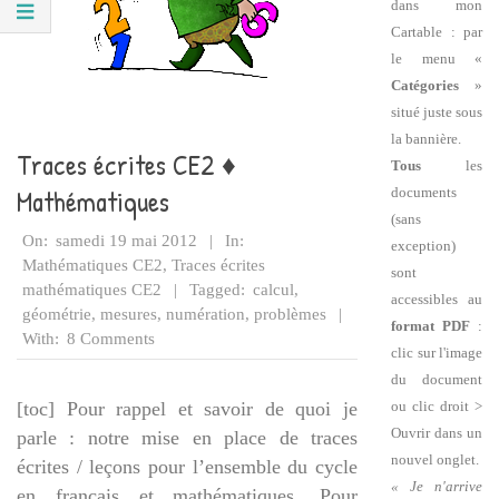
dans mon
Cartable : par
le menu «
Catégories
»
situé juste sous
la bannière.
Traces écrites CE2 ♦
Tous
les
Mathématiques
documents
(sans
2012-
On:
samedi 19 mai 2012
In:
exception)
05-
Mathématiques CE2
,
Traces écrites
sont
19
mathématiques CE2
Tagged:
calcul
,
accessibles au
géométrie
,
mesures
,
numération
,
problèmes
format PDF
:
With:
8 Comments
clic sur l'image
du document
ou clic droit >
[toc] Pour rappel et savoir de quoi je
Ouvrir dans un
parle : notre mise en place de traces
nouvel onglet.
écrites / leçons pour l’ensemble du cycle
« Je n'arrive
en français et mathématiques. Pour