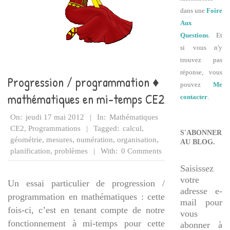
dans une
Foire
Aux
Questions
. Et
si vous n'y
trouvez pas
réponse, vous
Progression / programmation ♦
pouvez
Me
mathématiques en mi-temps CE2
contacter
.
2012-
On:
jeudi 17 mai 2012
In:
Mathématiques
05-
CE2
,
Programmations
Tagged:
calcul
,
S'ABONNER
17
géométrie
,
mesures
,
numération
,
organisation
,
AU BLOG.
planification
,
problèmes
With:
0 Comments
Saisissez
votre
Un essai particulier de progression /
adresse e-
programmation en mathématiques : cette
mail pour
fois-ci, c’est en tenant compte de notre
vous
fonctionnement à mi-temps pour cette
abonner à