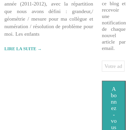
ce blog et
année (2011-2012), avec la répartition
recevoir
que nous avons défini : grandeur,/
une
géométrie / mesure pour ma collègue et
notification
numération / résolution de problème pour
de chaque
moi. Les enfants
nouvel
article par
email.
LIRE LA SUITE →
Votre
adresse
e-
mail
A
bo
nn
ez
-
vo
us