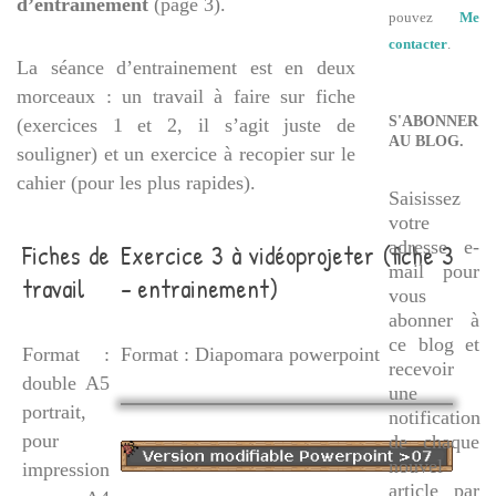
d’entrainement
(page 3).
pouvez
Me
contacter
.
La séance d’entrainement est en deux
morceaux : un travail à faire sur fiche
S'ABONNER
(exercices 1 et 2, il s’agit juste de
AU BLOG.
souligner) et un exercice à recopier sur le
cahier (pour les plus rapides).
Saisissez
votre
adresse e-
Fiches de
Exercice 3 à vidéoprojeter (fiche 3
mail pour
travail
– entrainement)
vous
abonner à
ce blog et
Format :
Format : Diapomara powerpoint
recevoir
double A5
une
portrait,
notification
pour
de chaque
nouvel
impression
article par