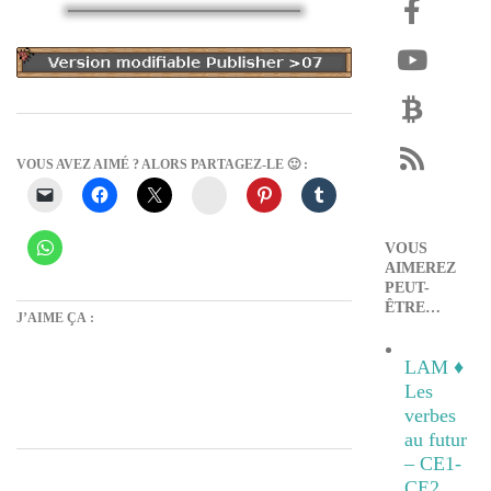
VOUS AVEZ AIMÉ ? ALORS PARTAGEZ-LE 🙂 :
Instagram
VOUS
AIMEREZ
PEUT-
ÊTRE…
J’AIME ÇA :
LAM ♦
Les
verbes
au futur
2012-
– CE1-
CE2
04-