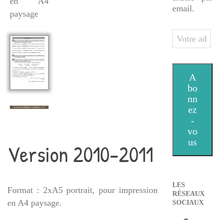
en A4
email.
paysage
Votre
adresse
e-
mail
A
bo
nn
ez
-
vo
us
Version 2010-2011
LES
Format : 2xA5 portrait, pour impression
RÉSEAUX
en A4 paysage.
SOCIAUX