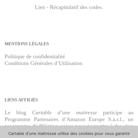
Lien - Récapitulatif des codes
.
MENTIONS LÉGALES
Politique de confidentialité
Conditions Générales d’Utilisation
LIENS AFFILIÉS
Le blog
Cartable d’une maitresse
participe au
Programme Partenaires d’Amazon Europe S.a.r.l., un
programme d’affiliation conçu pour permettre à des sites
de percevoir une rémunération grâce à la création de
Cartable d'une maitresse utilise des cookies pour vous garantir