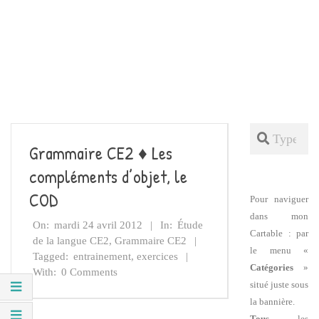
Search
Grammaire CE2 ♦ Les
compléments d’objet, le
COD
Pour naviguer
dans mon
On:
mardi 24 avril 2012
In:
Étude
Cartable : par
de la langue CE2
,
Grammaire CE2
le menu «
Tagged:
entrainement
,
exercices
Catégories
»
With:
0 Comments
situé juste sous
la bannière.
Tous
les