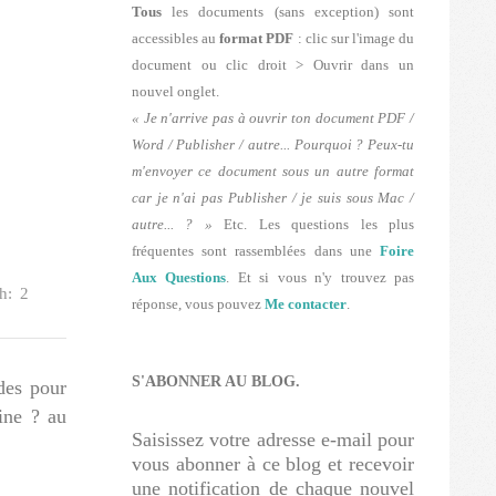
Tous
les documents (sans exception) sont
accessibles au
format PDF
: clic sur l'image du
document ou clic droit > Ouvrir dans un
nouvel onglet.
« Je n'arrive pas à ouvrir ton document PDF /
Word / Publisher / autre... Pourquoi ? Peux-tu
m'envoyer ce document sous un autre format
car je n'ai pas Publisher / je suis sous Mac /
autre... ? »
Etc. Les questions les plus
fréquentes sont rassemblées dans une
Foire
Aux Questions
. Et si vous n'y trouvez pas
h:
2
réponse, vous pouvez
Me contacter
.
S'ABONNER AU BLOG.
des pour
ine ? au
Saisissez votre adresse e-mail pour
vous abonner à ce blog et recevoir
une notification de chaque nouvel