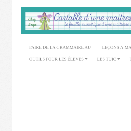
Skip
to
content
Cartable
d'une
Secondary
FAIRE DE LA GRAMMAIRE AU
LEÇONS À M
maitresse
Navigation
OUTILS POUR LES ÉLÈVES
LES TUIC
Menu