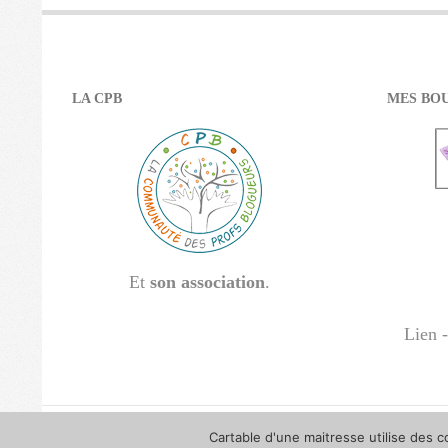
LA CPB
MES BOU
Et
son association
.
Lien -
Cartable d'une maitresse utilise des c