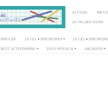
Primary
ACCUEIL
ME C
Navigation
AU FIL DES JOURS
Menu
ANIPULER
LE CE1 ♦ DISCIPLINES
LE CE2 ♦ DISCIPLIN
TBI ET ACTIVINSPIRE
TOUS NIVEAUX
ARCHIVES