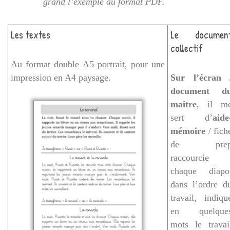
grand l’exemple au format PDF.
Les textes
Le documen
collectif
Au format double A5 portrait, pour une
impression en A4 paysage.
Sur l’écran 
document d
maitre
, il m
sert d’
aide
mémoire
/ fich
de pre
raccourcie 
chaque diapo
dans l’ordre d
travail, indiqu
en quelque
mots le travai