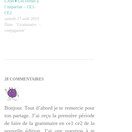
LAM ♦ Les verbes à
l’imparfait – CE1-
CE2
samedi 17 août 2019
Dans "Grammaire -
conjugaison"
2014-
08-
05
28 COMMENTAIRES
Bonjour. Tout d’abord je te remercie pour
ton partage. J’ai reçu la première période
de faire de la grammaire en ce1 ce2 de la
nouvelle édition. J’ai une question à te