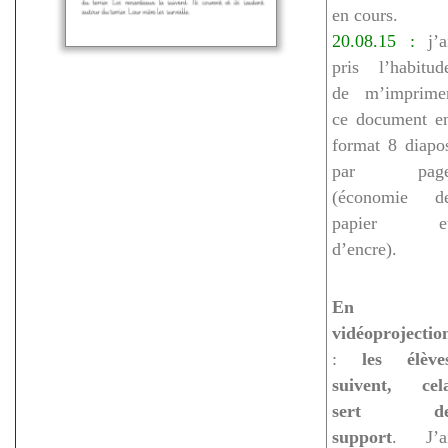
en cours.
20.08.15 :
j’a
pris l’habitud
de m’imprime
ce document e
format 8 diapo
par pag
(économie d
papier e
d’encre).
En
vidéoprojectio
:
les élève
suivent, cel
sert d
support
. J’a