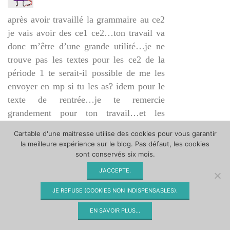
après avoir travaillé la grammaire au ce2
je vais avoir des ce1 ce2…ton travail va
donc m’être d’une grande utilité…je ne
trouve pas les textes pour les ce2 de la
période 1 te serait-il possible de me les
envoyer en mp si tu les as? idem pour le
texte de rentrée…je te remercie
grandement pour ton travail…et les
heures que tu as dû y passer!!!
Cartable d'une maitresse utilise des cookies pour vous garantir
chargement…
la meilleure expérience sur le blog. Pas défaut, les cookies
sont conservés six mois.
DAADELPH
J'ACCEPTE.
VENDREDI 3 JUIN 2016
PERMALINK
JE REFUSE (COOKIES NON INDISPENSABLES).
EN SAVOIR PLUS...
AUTHOR