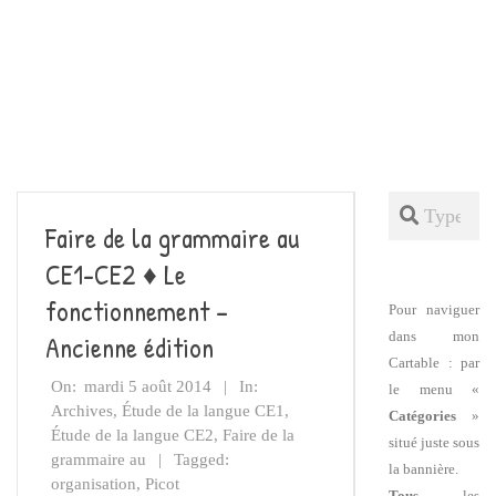
Search
Faire de la grammaire au
CE1-CE2 ♦ Le
fonctionnement –
Pour naviguer
dans mon
Ancienne édition
Cartable : par
On:
mardi 5 août 2014
In:
le menu «
Archives
,
Étude de la langue CE1
,
Catégories
»
Étude de la langue CE2
,
Faire de la
situé juste sous
grammaire au
Tagged:
la bannière.
organisation
,
Picot
Tous
les