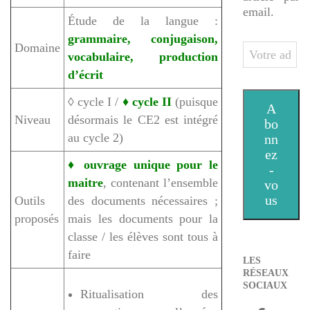
email.
Étude de la langue :
grammaire, conjugaison,
Domaine
Votre
vocabulaire, production
adresse
d’écrit
e-
mail
◊ cycle I /
♦ cycle II
(puisque
A
Niveau
désormais le CE2 est intégré
bo
au cycle 2)
nn
ez
♦ ouvrage unique pour le
-
maitre
, contenant l’ensemble
vo
us
Outils
des documents nécessaires ;
proposés
mais les documents pour la
classe / les élèves sont tous à
faire
LES
RÉSEAUX
SOCIAUX
Ritualisation des