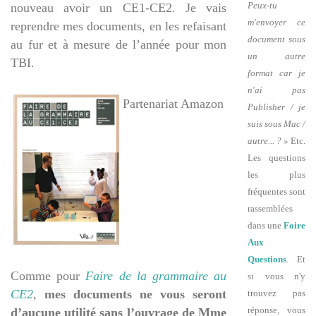
Peux-tu
nouveau avoir un CE1-CE2. Je vais
m'envoyer ce
reprendre mes documents, en les refaisant
document sous
au fur et à mesure de l’année pour mon
un autre
TBI.
format car je
n'ai pas
Partenariat Amazon
Publisher / je
suis sous Mac /
autre... ? »
Etc.
Les questions
les plus
fréquentes sont
rassemblées
dans une
Foire
Aux
Questions
. Et
Comme pour
Faire de la grammaire au
si vous n'y
CE2
,
mes documents ne vous seront
trouvez pas
réponse, vous
d’aucune utilité sans l’ouvrage de Mme