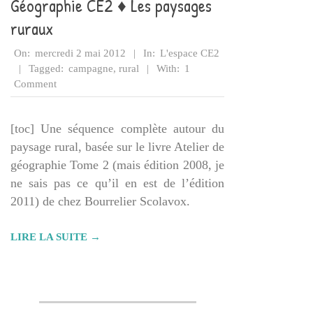
Géographie CE2 ♦ Les paysages
ruraux
2012-
On:
mercredi 2 mai 2012
In:
L'espace CE2
05-
Tagged:
campagne
,
rural
With:
1
02
Comment
[toc] Une séquence complète autour du
paysage rural, basée sur le livre Atelier de
géographie Tome 2 (mais édition 2008, je
ne sais pas ce qu’il en est de l’édition
2011) de chez Bourrelier Scolavox.
LIRE LA SUITE →