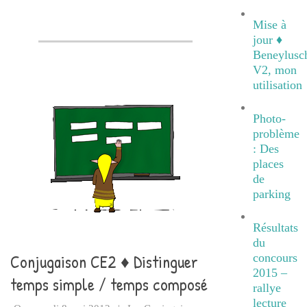
Mise à
jour ♦
Beneylusc
V2, mon
utilisation
Photo-
problème
: Des
places
de
parking
Résultats
du
Conjugaison CE2 ♦ Distinguer
concours
2015 –
temps simple / temps composé
rallye
lecture
2012-