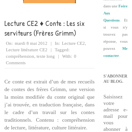
dans une
Foire
Aux
Questions
. Et
Lecture CE2 ♦ Conte : Les six
si vous n'y
serviteurs (Frères Grimm)
trouvez pas
2012-
réponse, vous
On:
mardi 8 mai 2012
In:
Lecture CE2
,
pouvez
Me
05-
Lecture littérature CE2
Tagged:
contacter
.
08
compréhension
,
texte long
With:
0
Comments
S'ABONNER
Ce conte est extrait d’un de mes recueils
AU BLOG.
de contes des frères Grimm, une version
Saisissez
la moins modifiée du conte original que
votre
j’ai trouvée, en traduction française, dans
adresse e-
le cadre d’un travail sur les contes
mail pour
traditionnels. Contenu : compréhension
vous
de lecture, littérature, culture littéraire.
abonner à