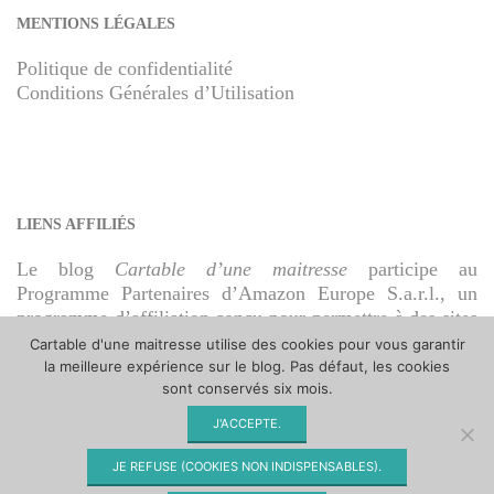
MENTIONS LÉGALES
Politique de confidentialité
Conditions Générales d’Utilisation
LIENS AFFILIÉS
Le blog
Cartable d’une maitresse
participe au
Programme Partenaires d’Amazon Europe S.a.r.l., un
programme d’affiliation conçu pour permettre à des sites
de percevoir une rémunération grâce à la création de
Cartable d'une maitresse utilise des cookies pour vous garantir
liens vers Amazon.fr.
la meilleure expérience sur le blog. Pas défaut, les cookies
sont conservés six mois.
J'ACCEPTE.
JE REFUSE (COOKIES NON INDISPENSABLES).