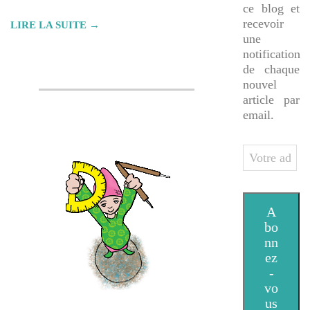
ce blog et
recevoir
LIRE LA SUITE →
une
notification
de chaque
nouvel
article par
email.
Votre
adresse
e-
mail
A
bo
nn
ez
-
vo
us