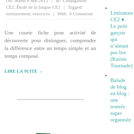
On:
mardi 8 mai 2012
In:
Conjugaison
05-
CE2
,
Étude de la langue CE2
Tagged:
Littérature
08
entrainement
,
exercices
With:
0 Comments
CE2 ♦
Le petit
Une courte fiche pour activité de
garçon
qui
découverte pour distinguer, comprendre
n’aimait
la différence entre un temps simple et un
pas lire
temps composé.
(Karine
Tournade)
LIRE LA SUITE →
Balade
de blog
en blog :
une
rentrée
super
organisée