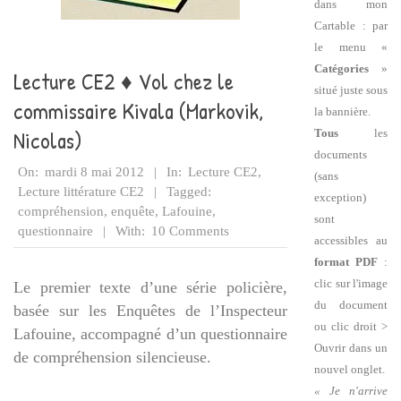
dans mon
Cartable : par
le menu «
Catégories
»
Lecture CE2 ♦ Vol chez le
situé juste sous
commissaire Kivala (Markovik,
la bannière.
Nicolas)
Tous
les
documents
2012-
On:
mardi 8 mai 2012
In:
Lecture CE2
,
(sans
05-
Lecture littérature CE2
Tagged:
exception)
08
compréhension
,
enquête
,
Lafouine
,
sont
questionnaire
With:
10 Comments
accessibles au
format PDF
:
clic sur l'image
Le premier texte d’une série policière,
du document
basée sur les Enquêtes de l’Inspecteur
ou clic droit >
Lafouine, accompagné d’un questionnaire
Ouvrir dans un
de compréhension silencieuse.
nouvel onglet.
« Je n'arrive