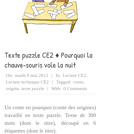
Texte puzzle CE2 ♦ Pourquoi la
chauve-souris vole la nuit
2012-
On:
mardi 8 mai 2012
In:
Lecture CE2
,
05-
Lecture technique CE2
Tagged:
conte
,
08
origine
,
texte puzzle
With:
0 Comments
Un conte en pourquoi (conte des origines)
travaillé en texte puzzle. Texte de 300
mots (dont le titre), découpé en 6
étiquettes (dont le titre).