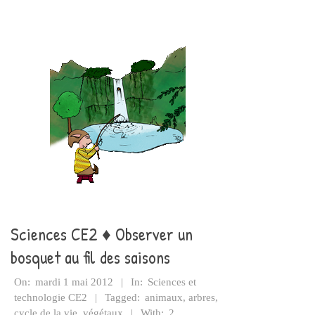
Sciences CE2 ♦ Observer un
bosquet au fil des saisons
2012-
On:
mardi 1 mai 2012
In:
Sciences et
05-
technologie CE2
Tagged:
animaux
,
arbres
,
01
cycle de la vie
,
végétaux
With:
2