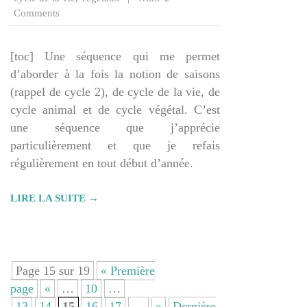
Comments
[toc] Une séquence qui me permet
d’aborder à la fois la notion de saisons
(rappel de cycle 2), de cycle de la vie, de
cycle animal et de cycle végétal. C’est
une séquence que j’apprécie
particulièrement et que je refais
régulièrement en tout début d’année.
LIRE LA SUITE →
Page 15 sur 19
« Première
page
«
…
10
…
13
14
15
16
17
…
»
Dernière