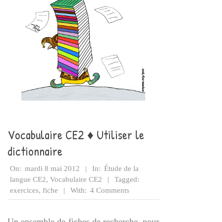
Vocabulaire CE2 ♦ Utiliser le
dictionnaire
2012-
On:
mardi 8 mai 2012
In:
Étude de la
05-
langue CE2
,
Vocabulaire CE2
Tagged:
08
exercices
,
fiche
With:
4 Comments
Un ensemble de fiches de recherche, pour