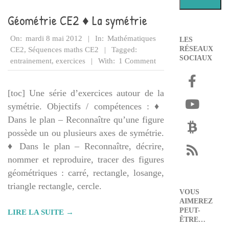
Géométrie CE2 ♦ La symétrie
2012-
On:
mardi 8 mai 2012
In:
Mathématiques
LES
05-
RÉSEAUX
CE2
,
Séquences maths CE2
Tagged:
SOCIAUX
08
entrainement
,
exercices
With:
1 Comment
[toc] Une série d’exercices autour de la
symétrie. Objectifs / compétences : ♦
Dans le plan – Reconnaître qu’une figure
possède un ou plusieurs axes de symétrie.
♦ Dans le plan – Reconnaître, décrire,
nommer et reproduire, tracer des figures
géométriques : carré, rectangle, losange,
triangle rectangle, cercle.
VOUS
AIMEREZ
PEUT-
LIRE LA SUITE →
ÊTRE…