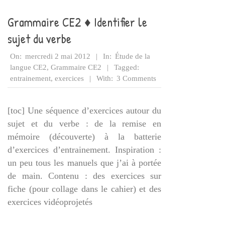
Grammaire CE2 ♦ Identifier le
sujet du verbe
2012-
On:
mercredi 2 mai 2012
In:
Étude de la
05-
langue CE2
,
Grammaire CE2
Tagged:
02
entrainement
,
exercices
With:
3 Comments
[toc] Une séquence d’exercices autour du
sujet et du verbe : de la remise en
mémoire (découverte) à la batterie
d’exercices d’entrainement. Inspiration :
un peu tous les manuels que j’ai à portée
de main. Contenu : des exercices sur
fiche (pour collage dans le cahier) et des
exercices vidéoprojetés